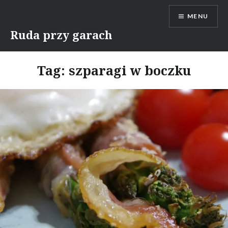
Skip
MENU
to
content
Ruda przy garach
Tag:
szparagi w boczku