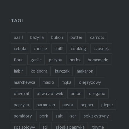
TAGI
basil
bazylia
bulion
butter
carrots
cebula
cheese
chilli
cooking
czosnek
flour
garlic
grzyby
herbs
homemade
imbir
kolendra
kurczak
makaron
marchewka
masło
mąka
olej ryżowy
olive oil
oliwa z oliwek
onion
oregano
papryka
parmezan
pasta
pepper
pieprz
pomidory
pork
salt
ser
sok z cytryny
sos sojowy
sól
słodka papryka
thyme