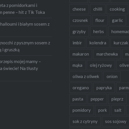
eta z pomidorkami i
cheese
chilli
cooking
penne – hit z Tik Toka
czosnek
flour
garlic
halloumi i białym sosem z
grzyby
herbs
homema
occhi z pysznym sosem z
imbir
kolendra
kurczak
 i gruszką
makaron
marchewka
m
przepis mojej mamy –
mąka
olej ryżowy
olive
a świecie! Na tłusty
oliwa z oliwek
onion
oregano
papryka
parm
pasta
pepper
pieprz
pomidory
pork
salt
sok z cytryny
sos sojowy