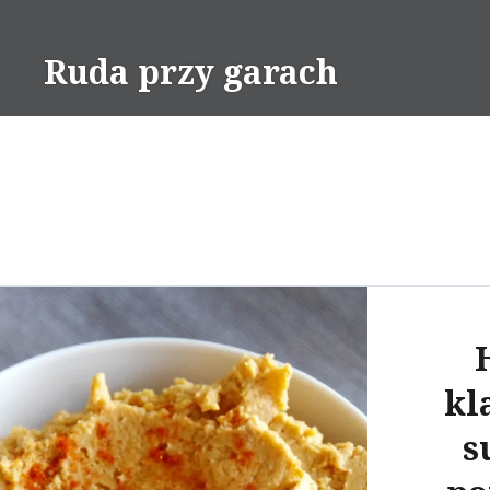
Skip
to
Ruda przy garach
content
kl
s