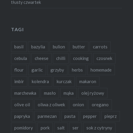
tłusty czwartek
TAGI
basil
bazylia
bulion
butter
carrots
cebula
cheese
chilli
cooking
czosnek
flour
garlic
grzyby
herbs
homemade
imbir
kolendra
kurczak
makaron
marchewka
masło
mąka
olej ryżowy
olive oil
oliwa z oliwek
onion
oregano
papryka
parmezan
pasta
pepper
pieprz
pomidory
pork
salt
ser
sok z cytryny