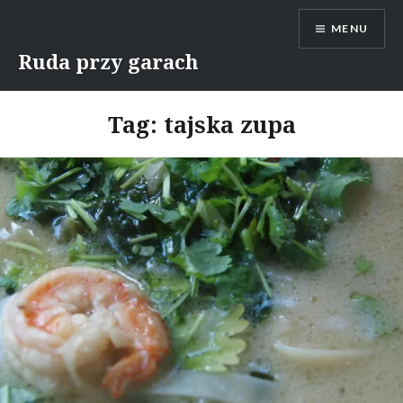
Skip
MENU
to
content
Ruda przy garach
Tag:
tajska zupa