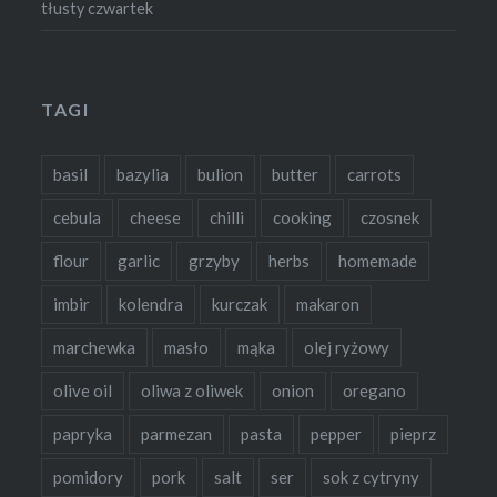
tłusty czwartek
TAGI
basil
bazylia
bulion
butter
carrots
cebula
cheese
chilli
cooking
czosnek
flour
garlic
grzyby
herbs
homemade
imbir
kolendra
kurczak
makaron
marchewka
masło
mąka
olej ryżowy
olive oil
oliwa z oliwek
onion
oregano
papryka
parmezan
pasta
pepper
pieprz
pomidory
pork
salt
ser
sok z cytryny