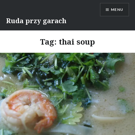
Skip
MENU
to
content
Ruda przy garach
Tag:
thai soup