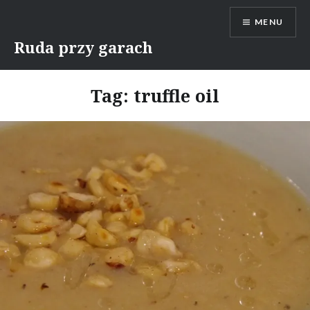
Skip
MENU
to
content
Ruda przy garach
Tag:
truffle oil