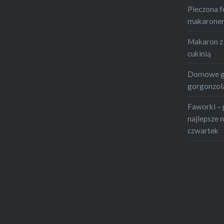
seler2 p
Pieczona f
4-5 sztu
makaronem 
angielsk
Makaron z 
cukinią
Domowe gn
gorgonzolą
Faworki – 
najlepsze n
czwartek