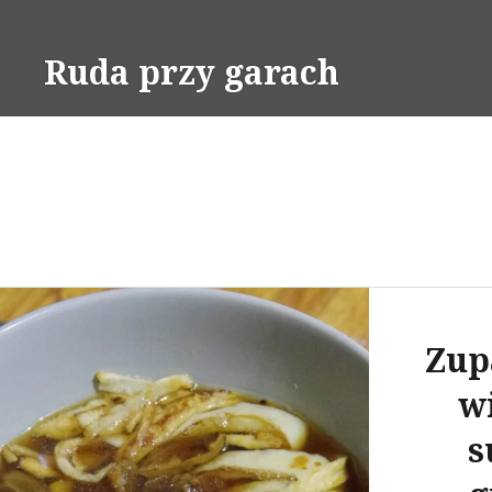
Skip
to
Ruda przy garach
content
Zup
wi
s