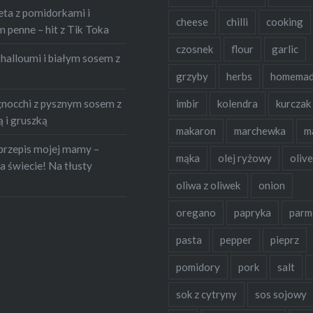
ietruszkiMarchewki (ok.
eta z pomidorkami i
cheese
chilli
cooking
k)CebulaZiele
penne – hit z Tik Toka
ie (ok…
czosnek
flour
garlic
halloumi i białym sosem z
grzyby
herbs
homema
occhi z pysznym sosem z
imbir
kolendra
kurczak
 i gruszką
makaron
marchewka
m
przepis mojej mamy –
mąka
olej ryżowy
olive
a świecie! Na tłusty
oliwa z oliwek
onion
oregano
papryka
parm
pasta
pepper
pieprz
pomidory
pork
salt
sok z cytryny
sos sojowy