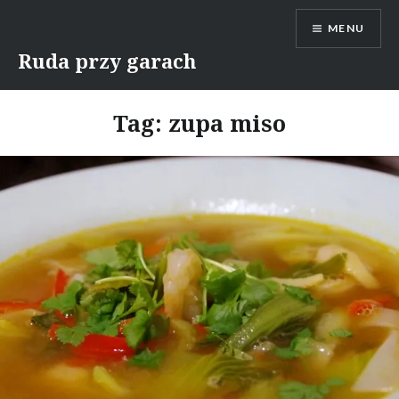
Skip
MENU
to
content
Ruda przy garach
Tag:
zupa miso