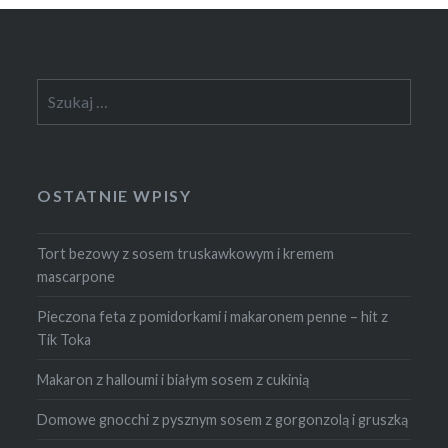
Szukaj:
OSTATNIE WPISY
Tort bezowy z sosem truskawkowym i kremem
mascarpone
Pieczona feta z pomidorkami i makaronem penne – hit z
Tik Toka
Makaron z halloumi i białym sosem z cukinią
Domowe gnocchi z pysznym sosem z gorgonzolą i gruszką