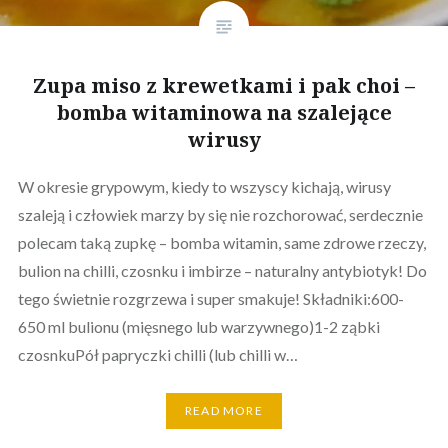
Zupa miso z krewetkami i pak choi –
bomba witaminowa na szalejące
wirusy
W okresie grypowym, kiedy to wszyscy kichają, wirusy
szaleją i człowiek marzy by się nie rozchorować, serdecznie
polecam taką zupkę – bomba witamin, same zdrowe rzeczy,
bulion na chilli, czosnku i imbirze – naturalny antybiotyk! Do
tego świetnie rozgrzewa i super smakuje! Składniki:600-
650 ml bulionu (mięsnego lub warzywnego)1-2 ząbki
czosnkuPół papryczki chilli (lub chilli w…
READ MORE