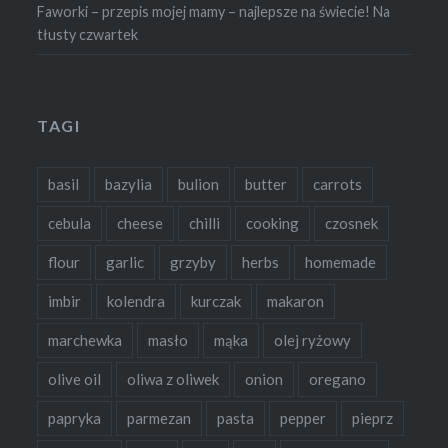
Faworki – przepis mojej mamy – najlepsze na świecie! Na
tłusty czwartek
TAGI
basil
bazylia
bulion
butter
carrots
cebula
cheese
chilli
cooking
czosnek
flour
garlic
grzyby
herbs
homemade
imbir
kolendra
kurczak
makaron
marchewka
masło
mąka
olej ryżowy
olive oil
oliwa z oliwek
onion
oregano
papryka
parmezan
pasta
pepper
pieprz