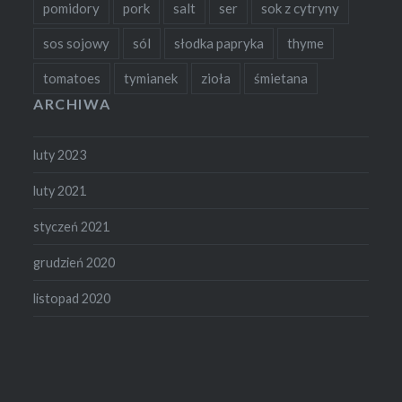
pomidory
pork
salt
ser
sok z cytryny
sos sojowy
sól
słodka papryka
thyme
tomatoes
tymianek
zioła
śmietana
ARCHIWA
luty 2023
luty 2021
styczeń 2021
grudzień 2020
listopad 2020