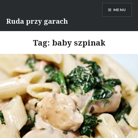
Skip
MENU
to
content
Ruda przy garach
Tag:
baby szpinak