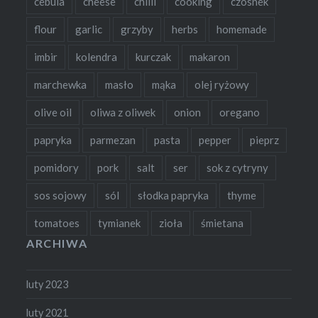
cebula
cheese
chilli
cooking
czosnek
flour
garlic
grzyby
herbs
homemade
imbir
kolendra
kurczak
makaron
marchewka
masło
mąka
olej ryżowy
olive oil
oliwa z oliwek
onion
oregano
papryka
parmezan
pasta
pepper
pieprz
pomidory
pork
salt
ser
sok z cytryny
sos sojowy
sól
słodka papryka
thyme
tomatoes
tymianek
zioła
śmietana
ARCHIWA
luty 2023
luty 2021