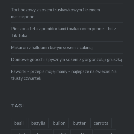
Tort bezowy z sosem truskawkowym i kremem
mascarpone
Pieczona feta z pomidorkami i makaronem penne – hit z
Tik Toka
Makaron z halloumi i białym sosem z cukinią
Domowe gnocchi z pysznym sosem z gorgonzolą i gruszką
Faworki – przepis mojej mamy – najlepsze na świecie! Na
tłusty czwartek
TAGI
basil
bazylia
bulion
butter
carrots