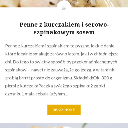
Penne z kurczakiem i serowo-
szpinakowym sosem
Penne z kurczakiem i szpinakiem to pyszne, lekkie danie,
które idealnie smakuje zarówno latem, jak i w chłodniejsze
dni. Do tego to świetny sposób by przekonać niechętnych
szpinakowi – nawet nie zauważą, że go jedzą, a witaminki
zrobią brrrrt prosto do organizmu. Składniki:Ok. 300 g
piersi z kurczakaPaczka świeżego szpinaku2 ząbki
czosnku1 mała cebula (użyłam…
READ MORE