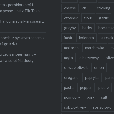
eta z pomidorkami i
cheese
chilli
cooking
penne – hit z Tik Toka
czosnek
flour
garlic
halloumi i białym sosem z
grzyby
herbs
homema
occhi z pysznym sosem z
imbir
kolendra
kurczak
 i gruszką
makaron
marchewka
m
przepis mojej mamy –
mąka
olej ryżowy
olive
a świecie! Na tłusty
oliwa z oliwek
onion
oregano
papryka
parm
pasta
pepper
pieprz
pomidory
pork
salt
sok z cytryny
sos sojowy