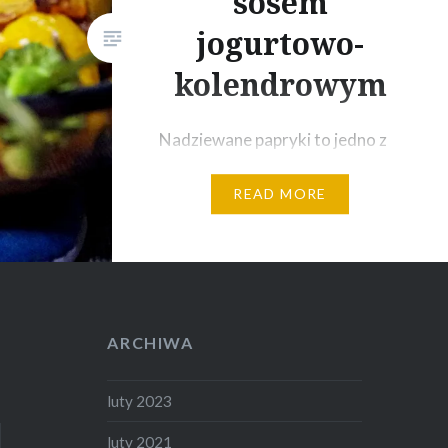
sosem
jogurtowo-
kolendrowym
Nadziewane papryki to jedno z
moich ulubionych dań – w
READ MORE
Meksyku robią je na wiele
sposobów, ja postanowiłam
spróbować stworzyć swoją
wersję, w polskich warunkach…
Jak wyszło – musicie spróbować
i ocenić. Składniki:6 długich,
ARCHIWA
słodkich papryk (użyłam
pomarańczowych)Ok 400 g
luty 2023
mięsa mielonego (zmieliłam
luty 2021