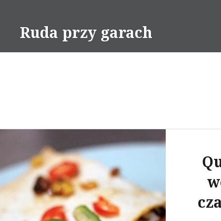
Skip
to
Ruda przy garach
content
Qu
w
cz