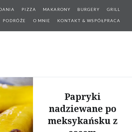
DANIA
PIZZA
MAKARONY
BURGERY
GRILL
PODRÓŻE
O MNIE
KONTAKT & WSPÓŁPRACA
Papryki
nadziewane po
meksykańsku z