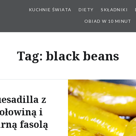
KUCHNIE ŚWIATA
DIETY
SKŁADNIKI
OBIAD W 10 MINUT
Tag:
black beans
esadilla z
ołowiną i
arną fasolą