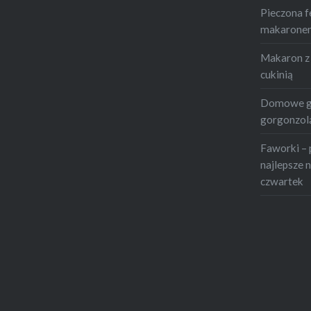
Pieczona f
makaronem 
Makaron z 
cukinią
Domowe gn
gorgonzolą
Faworki – 
najlepsze n
czwartek