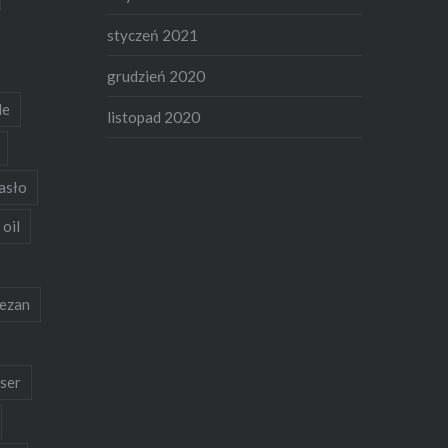
wieprzową i wołową łopatkę pół
styczeń 2021
na pół)Mozarella (ta twarda, nie
w kulkach)1…
grudzień 2020
de
listopad 2020
asło
 oil
ezan
ser