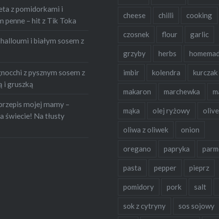
eta z pomidorkami i
cheese
chilli
cooking
penne – hit z Tik Toka
czosnek
flour
garlic
halloumi i białym sosem z
grzyby
herbs
homema
occhi z pysznym sosem z
imbir
kolendra
kurczak
 i gruszką
makaron
marchewka
m
przepis mojej mamy –
mąka
olej ryżowy
olive
a świecie! Na tłusty
oliwa z oliwek
onion
oregano
papryka
parm
pasta
pepper
pieprz
pomidory
pork
salt
sok z cytryny
sos sojowy