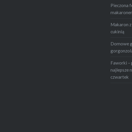
Pieczona f
makaronem 
Makaron z 
cukinią
Domowe gn
gorgonzolą
Faworki – 
najlepsze n
czwartek