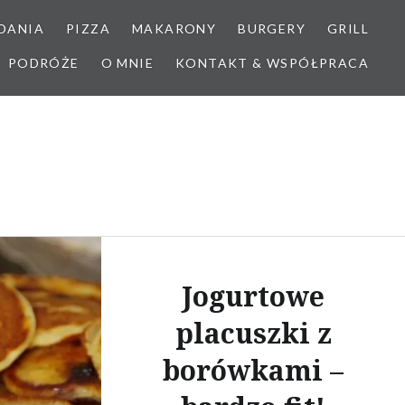
DANIA
PIZZA
MAKARONY
BURGERY
GRILL
PODRÓŻE
O MNIE
KONTAKT & WSPÓŁPRACA
Jogurtowe
placuszki z
borówkami –