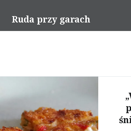
Skip
to
Ruda przy garach
content
„
p
śn