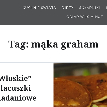
KUCHNIE ŚWIATA
DIETY
SKŁADNIKI
OBIAD W 10 MINUT
Tag:
mąka graham
Włoskie”
lacuszki
iadaniowe