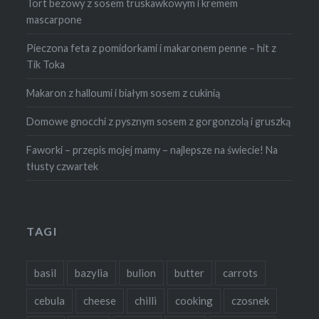
Tort bezowy z sosem truskawkowym i kremem
mascarpone
Pieczona feta z pomidorkami i makaronem penne – hit z
Tik Toka
Makaron z halloumi i białym sosem z cukinią
Domowe gnocchi z pysznym sosem z gorgonzolą i gruszką
Faworki – przepis mojej mamy – najlepsze na świecie! Na
tłusty czwartek
TAGI
basil
bazylia
bulion
butter
carrots
cebula
cheese
chilli
cooking
czosnek