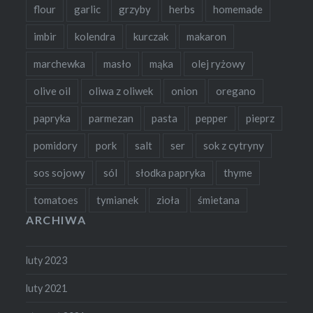
flour
garlic
grzyby
herbs
homemade
imbir
kolendra
kurczak
makaron
marchewka
masło
mąka
olej ryżowy
olive oil
oliwa z oliwek
onion
oregano
papryka
parmezan
pasta
pepper
pieprz
pomidory
pork
salt
ser
sok z cytryny
sos sojowy
sól
słodka papryka
thyme
tomatoes
tymianek
zioła
śmietana
ARCHIWA
luty 2023
luty 2021