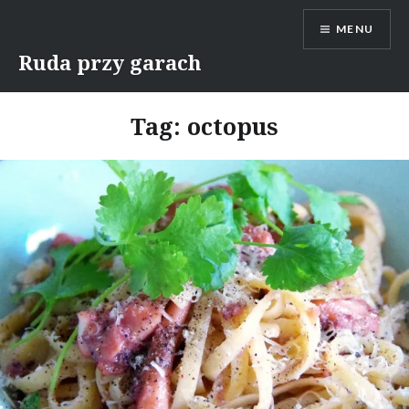
Skip
MENU
to
content
Ruda przy garach
Tag:
octopus