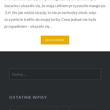
bazarku i okazało się, że mają całkiem przyzwoite mango po
3 zł. No jak widzę okazję, to nie przechodzę obok, więc
oczywiście trafiło do mojej torby. Cena jednak nie była
przypadkiem – okazało się…
READ MORE
Szukaj:
OSTATNIE WPISY