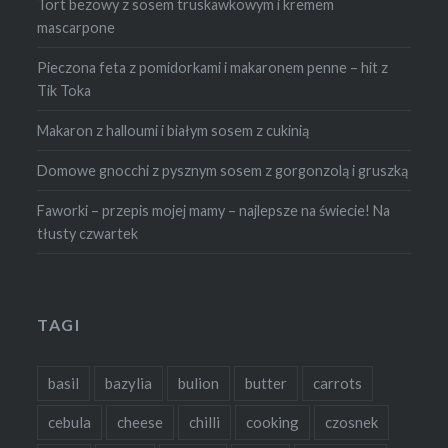
Tort bezowy z sosem truskawkowym i kremem
mascarpone
Pieczona feta z pomidorkami i makaronem penne – hit z
Tik Toka
Makaron z halloumi i białym sosem z cukinią
Domowe gnocchi z pysznym sosem z gorgonzolą i gruszką
Faworki – przepis mojej mamy – najlepsze na świecie! Na
tłusty czwartek
TAGI
basil
bazylia
bulion
butter
carrots
cebula
cheese
chilli
cooking
czosnek