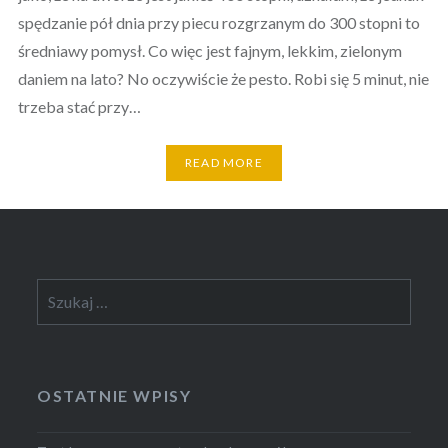
spędzanie pół dnia przy piecu rozgrzanym do 300 stopni to
średniawy pomysł. Co więc jest fajnym, lekkim, zielonym
daniem na lato? No oczywiście że pesto. Robi się 5 minut, nie
trzeba stać przy…
READ MORE
Szukaj:
OSTATNIE WPISY