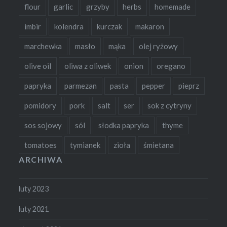
flour
garlic
grzyby
herbs
homemade
imbir
kolendra
kurczak
makaron
marchewka
masło
mąka
olej ryżowy
olive oil
oliwa z oliwek
onion
oregano
papryka
parmezan
pasta
pepper
pieprz
pomidory
pork
salt
ser
sok z cytryny
sos sojowy
sól
słodka papryka
thyme
tomatoes
tymianek
zioła
śmietana
ARCHIWA
luty 2023
luty 2021