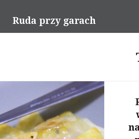
Skip
to
Ruda przy garach
content
n