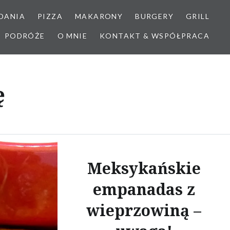
DANIA
PIZZA
MAKARONY
BURGERY
GRILL
PODRÓŻE
O MNIE
KONTAKT & WSPÓŁPRACA
ę
Meksykańskie
empanadas z
wieprzowiną –