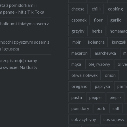
eta z pomidorkami i
cheese
chilli
cooking
penne – hit z Tik Toka
czosnek
flour
garlic
halloumi i białym sosem z
grzyby
herbs
homema
occhi z pysznym sosem z
imbir
kolendra
kurczak
 i gruszką
makaron
marchewka
m
przepis mojej mamy –
mąka
olej ryżowy
olive
a świecie! Na tłusty
oliwa z oliwek
onion
oregano
papryka
parm
pasta
pepper
pieprz
pomidory
pork
salt
sok z cytryny
sos sojowy