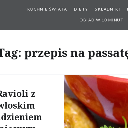
KUCHNIE ŚWIATA
DIETY
SKŁADNIKI
OBIAD W 10 MINUT
Tag:
przepis na passat
Ravioli z
włoskim
adzieniem