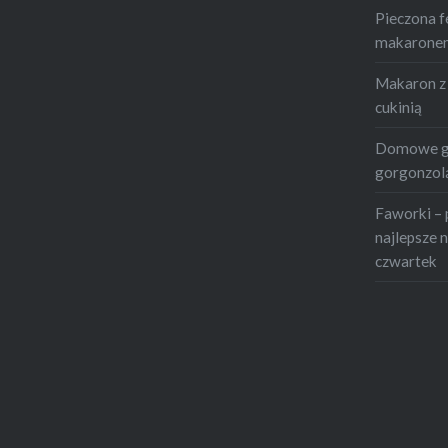
Pieczona f
makaronem 
Makaron z 
cukinią
Domowe gn
gorgonzolą
Faworki – 
najlepsze n
czwartek