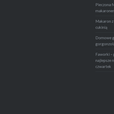
Pieczona f
makaronem 
Makaron z 
cukinią
Domowe gn
gorgonzolą
Faworki – 
najlepsze n
czwartek