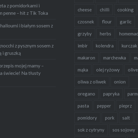
eta z pomidorkami i
cheese
chilli
cooking
penne – hit z Tik Toka
czosnek
flour
garlic
halloumi i białym sosem z
grzyby
herbs
homema
occhi z pysznym sosem z
imbir
kolendra
kurczak
 i gruszką
makaron
marchewka
m
przepis mojej mamy –
mąka
olej ryżowy
olive
a świecie! Na tłusty
oliwa z oliwek
onion
oregano
papryka
parm
pasta
pepper
pieprz
pomidory
pork
salt
sok z cytryny
sos sojowy