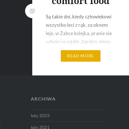
comfort food
Są takie dni, kiedy człowiekowi
wszystko leci z rąk, za oknem
leje, w Żabce kolejka, pranie nie
schnie i w ogóle „bardzo zimny
maj”. I właśnie w takie dni nawet
READ MORE
nie zabieram się za
ekwilibrystykę sztuki kulinarnej,
bo wiadomo, że się zwarzy, nie
dogotuje, zetnie nie tak, i w
ogóle klapa. W takie dni lubię…
ARCHIWA
luty 2023
luty 2021