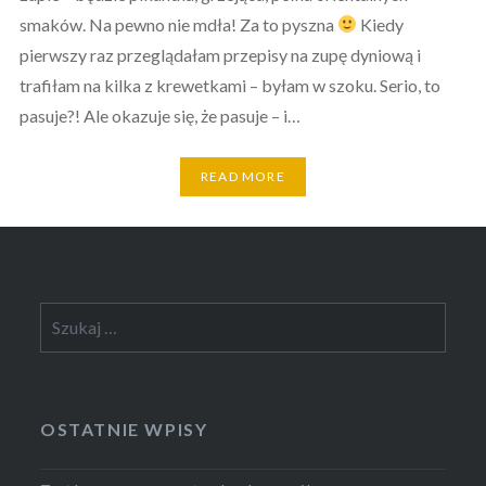
smaków. Na pewno nie mdła! Za to pyszna
Kiedy
pierwszy raz przeglądałam przepisy na zupę dyniową i
trafiłam na kilka z krewetkami – byłam w szoku. Serio, to
pasuje?! Ale okazuje się, że pasuje – i…
READ MORE
Szukaj:
OSTATNIE WPISY