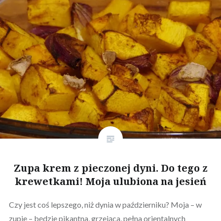
Zupa krem z pieczonej dyni. Do tego z
krewetkami! Moja ulubiona na jesień
Czy jest coś lepszego, niż dynia w październiku? Moja – w
zupie – będzie pikantna, grzejąca, pełna orientalnych