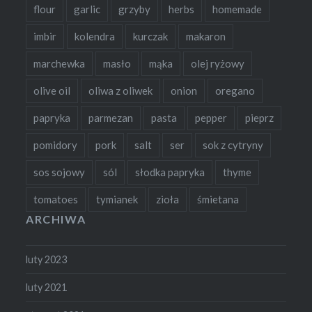
flour
garlic
grzyby
herbs
homemade
imbir
kolendra
kurczak
makaron
marchewka
masło
mąka
olej ryżowy
olive oil
oliwa z oliwek
onion
oregano
papryka
parmezan
pasta
pepper
pieprz
pomidory
pork
salt
ser
sok z cytryny
sos sojowy
sól
słodka papryka
thyme
tomatoes
tymianek
zioła
śmietana
ARCHIWA
luty 2023
luty 2021