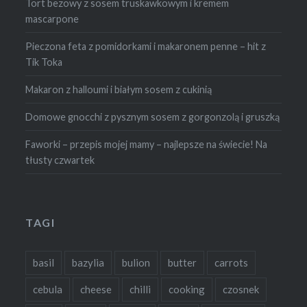
Tort bezowy z sosem truskawkowym i kremem
mascarpone
Pieczona feta z pomidorkami i makaronem penne – hit z
Tik Toka
Makaron z halloumi i białym sosem z cukinią
Domowe gnocchi z pysznym sosem z gorgonzolą i gruszką
Faworki – przepis mojej mamy – najlepsze na świecie! Na
tłusty czwartek
TAGI
basil
bazylia
bulion
butter
carrots
cebula
cheese
chilli
cooking
czosnek