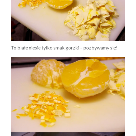
To białe niesie tylko smak gorzki – pozbywamy się!