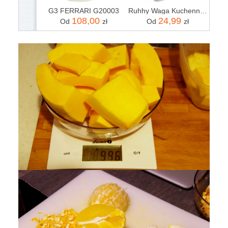
G3 FERRARI G20003
Ruhhy Waga Kuchenna 10Kg 24174
108,00
24,99
Od
zł
Od
zł