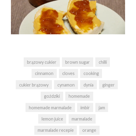
brązowy cukier
brown sugar
chilli
cinnamon
cloves
cooking
cukier brązowy
cynamon
dynia
ginger
goździki
homemade
homemade marmalade
imbir
jam
lemon juice
marmalade
marmalade recepie
orange