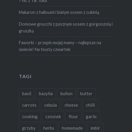
– hit z Tik Toka
Makaron z halloumi i białym sosem z cukinią
Domowe gnocchi z pysznym sosem z gorgonzolą i
gruszką
Faworki – przepis mojej mamy – najlepsze na
świecie! Na tłusty czwartek
TAGI
basil
bazylia
bulion
butter
carrots
cebula
cheese
chilli
cooking
czosnek
flour
garlic
grzyby
herbs
homemade
imbir