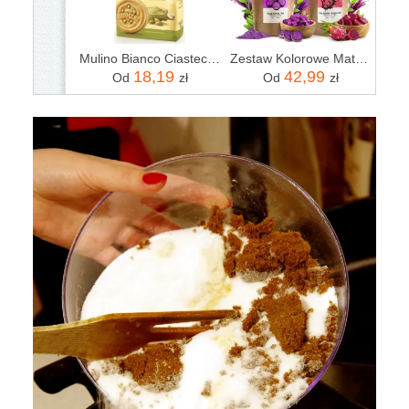
Mulino Bianco Ciasteczka Baiocchi Pistacjowe 240g
Zestaw Kolorowe Matche: Pink Matcha + Purple Matcha
18,19
42,99
Od
zł
Od
zł