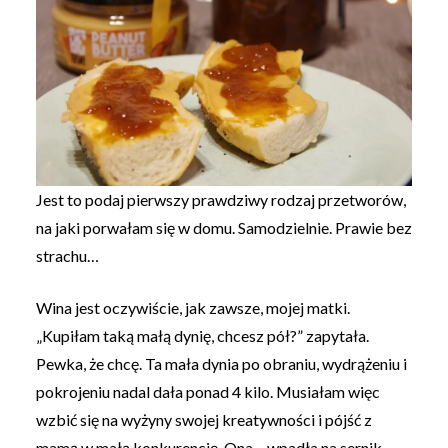
Jest to podaj pierwszy prawdziwy rodzaj przetworów,
na jaki porwałam się w domu. Samodzielnie. Prawie bez
strachu…
Wina jest oczywiście, jak zawsze, mojej matki.
„Kupiłam taką małą dynię, chcesz pół?” zapytała.
Pewka, że chcę. Ta mała dynia po obraniu, wydrążeniu i
pokrojeniu nadal dała ponad 4 kilo. Musiałam więc
wzbić się na wyżyny swojej kreatywności i pójść z
mamą w małą konkurencję. Ona – wpadła na sernik