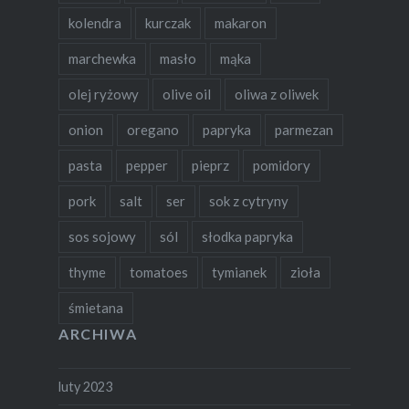
kolendra
kurczak
makaron
marchewka
masło
mąka
olej ryżowy
olive oil
oliwa z oliwek
onion
oregano
papryka
parmezan
pasta
pepper
pieprz
pomidory
pork
salt
ser
sok z cytryny
sos sojowy
sól
słodka papryka
thyme
tomatoes
tymianek
zioła
śmietana
ARCHIWA
luty 2023