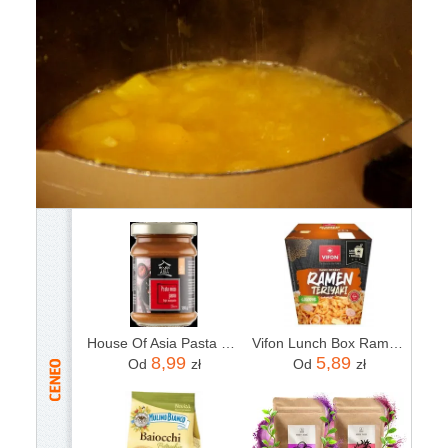
House Of Asia Pasta Miso Jasna 120g
Vifon Lunch Box Ramen Teriyaki Z Nudlami O Smaku Kurczaka Łagodny 85g
8,99
5,89
Od
zł
Od
zł