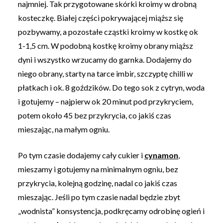
najmniej. Tak przygotowane skórki kroimy w drobną
kosteczkę. Białej części pokrywającej miąższ się
pozbywamy, a pozostałe cząstki kroimy w kostkę ok
1-1,5 cm. W podobną kostkę kroimy obrany miąższ
dyni i wszystko wrzucamy do garnka. Dodajemy do
niego obrany, starty na tarce imbir, szczyptę chilli w
płatkach i ok. 8 goździków. Do tego sok z cytryn, woda
i gotujemy – najpierw ok 20 minut pod przykryciem,
potem około 45 bez przykrycia, co jakiś czas
mieszając, na małym ogniu.
Po tym czasie dodajemy cały cukier i
cynamon
,
mieszamy i gotujemy na minimalnym ogniu, bez
przykrycia, kolejną godzinę, nadal co jakiś czas
mieszając. Jeśli po tym czasie nadal będzie zbyt
„wodnista” konsystencja, podkręcamy odrobinę ogień i