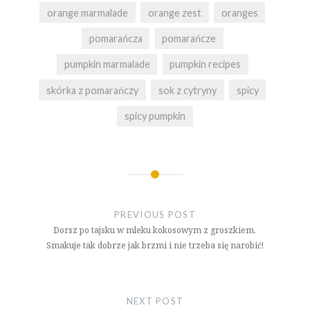
orange marmalade
orange zest
oranges
pomarańcza
pomarańcze
pumpkin marmalade
pumpkin recipes
skórka z pomarańczy
sok z cytryny
spicy
spicy pumpkin
Nawigacja
wpisu
PREVIOUS POST
Dorsz po tajsku w mleku kokosowym z groszkiem.
Smakuje tak dobrze jak brzmi i nie trzeba się narobić!
NEXT POST