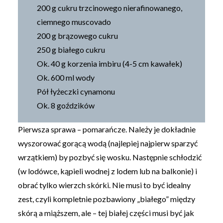
200 g cukru trzcinowego nierafinowanego,
ciemnego muscovado
200 g brązowego cukru
250 g białego cukru
Ok. 40 g korzenia imbiru (4-5 cm kawałek)
Ok. 600 ml wody
Pół łyżeczki cynamonu
Ok. 8 goździków
Pierwsza sprawa – pomarańcze. Należy je dokładnie
wyszorować gorącą wodą (najlepiej najpierw sparzyć
wrzątkiem) by pozbyć się wosku. Następnie schłodzić
(w lodówce, kąpieli wodnej z lodem lub na balkonie) i
obrać tylko wierzch skórki. Nie musi to być idealny
zest, czyli kompletnie pozbawiony „białego” między
skórą a miąższem, ale – tej białej części musi być jak