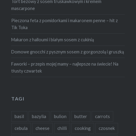
Tort bezowy z sosem truskawkowym i kremem
mascarpone
Pieczona feta z pomidorkami i makaronem penne – hit z
Tik Toka
Makaron z halloumi i białym sosem z cukinią
Domowe gnocchi z pysznym sosem z gorgonzolą i gruszką
Faworki – przepis mojej mamy – najlepsze na świecie! Na
tłusty czwartek
TAGI
basil
bazylia
bulion
butter
carrots
cebula
cheese
chilli
cooking
czosnek