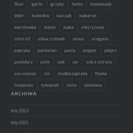
flour
garlic
grzyby
herbs
homemade
imbir
kolendra
kurczak
makaron
marchewka
masło
mąka
olej ryżowy
olive oil
oliwa z oliwek
onion
oregano
papryka
parmezan
pasta
pepper
pieprz
pomidory
pork
salt
ser
sok z cytryny
sos sojowy
sól
słodka papryka
thyme
tomatoes
tymianek
zioła
śmietana
ARCHIWA
luty 2023
luty 2021