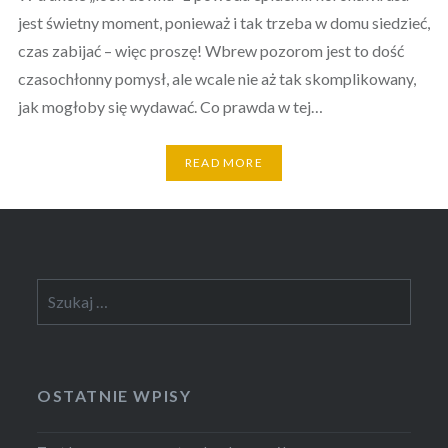
jest świetny moment, ponieważ i tak trzeba w domu siedzieć,
czas zabijać – więc proszę! Wbrew pozorom jest to dość
czasochłonny pomysł, ale wcale nie aż tak skomplikowany,
jak mogłoby się wydawać. Co prawda w tej…
READ MORE
Szukaj:
OSTATNIE WPISY