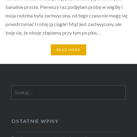
banalnie proste. Pierwszy raz podjęłam próbę w wigilię i
moja rodzina była zachwycona, od tego czasu nie mogę się
powstrzymać i robię ją ciągle! Mąż jest zachwycony, ale
boję się, że oboje złapiemy przy tym po plus…
READ MORE
Szukaj:
OSTATNIE WPISY