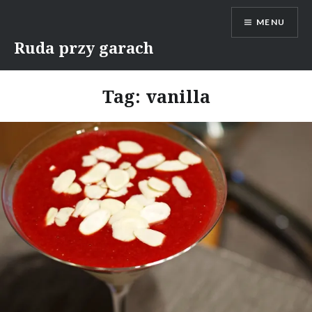
Skip
MENU
to
content
Ruda przy garach
Tag:
vanilla