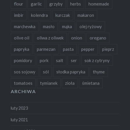
flour
garlic
grzyby
herbs
homemade
imbir
kolendra
kurczak
makaron
marchewka
masło
mąka
olej ryżowy
olive oil
oliwa z oliwek
onion
oregano
papryka
parmezan
pasta
pepper
pieprz
pomidory
pork
salt
ser
sok z cytryny
sos sojowy
sól
słodka papryka
thyme
tomatoes
tymianek
zioła
śmietana
ARCHIWA
luty 2023
luty 2021