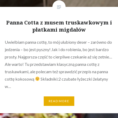
Panna Cotta z musem truskawkowym i
płatkami migdałów
Uwielbiam panna cottę, to mój ulubiony deser – zarówno do
jedzenia – bo jest pyszny! Jak i do robienia, bo jest bardzo
prosty. Najgorsza część to cierpliwe czekanie aż się zetnie…
Ale warto! Tu przedstawiam klasyczną panna cottę z
truskawkami, ale polecam też sprawdzić przepis na panna
cottę kokosową
Składniki:2 czubate łyżeczki żelatyny
w…
READ MORE