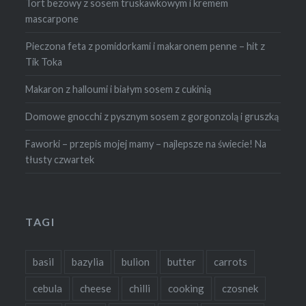
Tort bezowy z sosem truskawkowym i kremem
mascarpone
Pieczona feta z pomidorkami i makaronem penne – hit z
Tik Toka
Makaron z halloumi i białym sosem z cukinią
Domowe gnocchi z pysznym sosem z gorgonzolą i gruszką
Faworki – przepis mojej mamy – najlepsze na świecie! Na
tłusty czwartek
TAGI
basil
bazylia
bulion
butter
carrots
cebula
cheese
chilli
cooking
czosnek