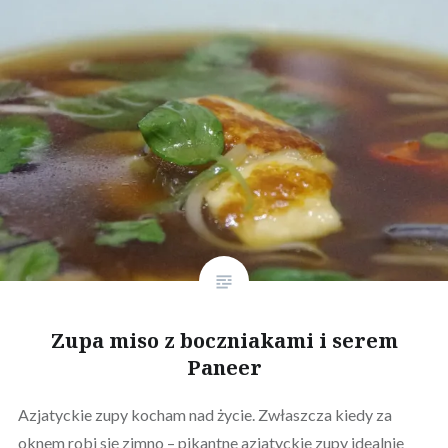
Zupa miso z boczniakami i serem
Paneer
Azjatyckie zupy kocham nad życie. Zwłaszcza kiedy za
oknem robi się zimno – pikantne azjatyckie zupy idealnie