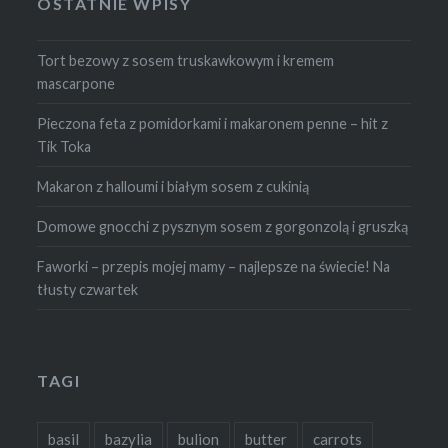
OSTATNIE WPISY
Tort bezowy z sosem truskawkowym i kremem
mascarpone
Pieczona feta z pomidorkami i makaronem penne – hit z
Tik Toka
Makaron z halloumi i białym sosem z cukinią
Domowe gnocchi z pysznym sosem z gorgonzolą i gruszką
Faworki – przepis mojej mamy – najlepsze na świecie! Na
tłusty czwartek
TAGI
basil
bazylia
bulion
butter
carrots