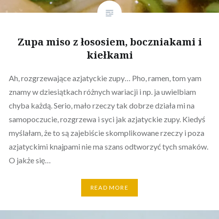
Zupa miso z łososiem, boczniakami i
kiełkami
Ah, rozgrzewające azjatyckie zupy… Pho, ramen, tom yam
znamy w dziesiątkach różnych wariacji i np. ja uwielbiam
chyba każdą. Serio, mało rzeczy tak dobrze działa mi na
samopoczucie, rozgrzewa i syci jak azjatyckie zupy. Kiedyś
myślałam, że to są zajebiście skomplikowane rzeczy i poza
azjatyckimi knajpami nie ma szans odtworzyć tych smaków.
O jakże się…
READ MORE