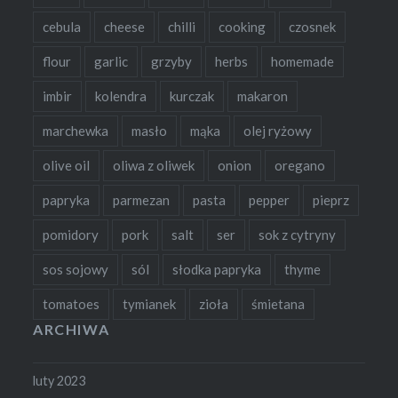
cebula
cheese
chilli
cooking
czosnek
flour
garlic
grzyby
herbs
homemade
imbir
kolendra
kurczak
makaron
marchewka
masło
mąka
olej ryżowy
olive oil
oliwa z oliwek
onion
oregano
papryka
parmezan
pasta
pepper
pieprz
pomidory
pork
salt
ser
sok z cytryny
sos sojowy
sól
słodka papryka
thyme
tomatoes
tymianek
zioła
śmietana
ARCHIWA
luty 2023