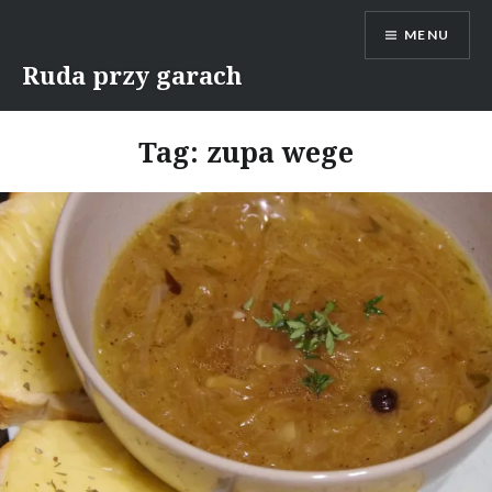
Skip
MENU
to
content
Ruda przy garach
Tag:
zupa wege