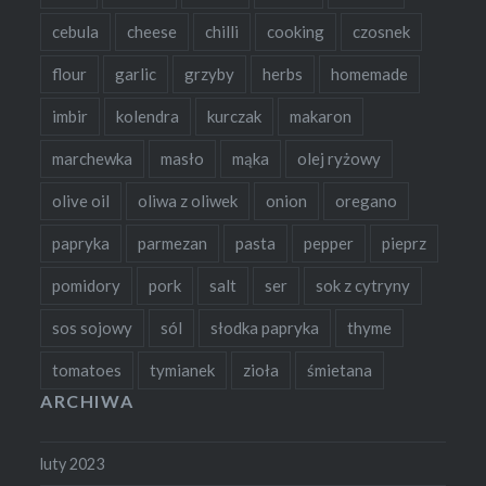
cebula
cheese
chilli
cooking
czosnek
flour
garlic
grzyby
herbs
homemade
imbir
kolendra
kurczak
makaron
marchewka
masło
mąka
olej ryżowy
olive oil
oliwa z oliwek
onion
oregano
papryka
parmezan
pasta
pepper
pieprz
pomidory
pork
salt
ser
sok z cytryny
sos sojowy
sól
słodka papryka
thyme
tomatoes
tymianek
zioła
śmietana
ARCHIWA
luty 2023