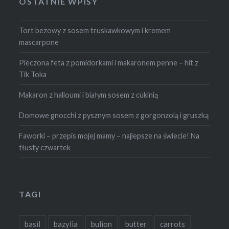
OSTATNIE WPISY
Tort bezowy z sosem truskawkowym i kremem
mascarpone
Pieczona feta z pomidorkami i makaronem penne – hit z
Tik Toka
Makaron z halloumi i białym sosem z cukinią
Domowe gnocchi z pysznym sosem z gorgonzolą i gruszką
Faworki – przepis mojej mamy – najlepsze na świecie! Na
tłusty czwartek
TAGI
basil
bazylia
bulion
butter
carrots