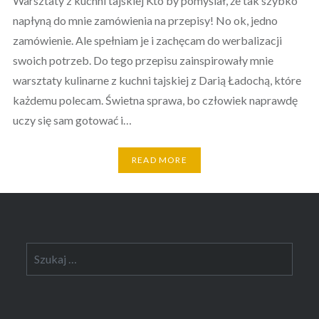
Warsztaty z kuchni tajskiej Kto by pomyślał, że tak szybko
napłyną do mnie zamówienia na przepisy! No ok, jedno
zamówienie. Ale spełniam je i zachęcam do werbalizacji
swoich potrzeb. Do tego przepisu zainspirowały mnie
warsztaty kulinarne z kuchni tajskiej z Darią Ładochą, które
każdemu polecam. Świetna sprawa, bo człowiek naprawdę
uczy się sam gotować i…
READ MORE
Szukaj: