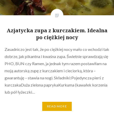
Azjatycka zupa z kurczakiem. Idealna
po ciężkiej nocy
Zasadniczo jest tak, że po ciężkiej nocy mało co wchodzi tak
dobrze, jak pikantna i kwaśna zupa. Świetnie sprawdzają się
PHO, BUN czy Ramen, ja jednak tym razem postawiłam na
moją autorską zupę z kurczakiem i cieciorką, która –
gwarantuję – stawia na nogi. Składniki:Pojedyncza pierś z
kurczakaDuża zielona paprykaKurkuma (kawałek korzenia
lub pół łyżeczki…
READ MORE