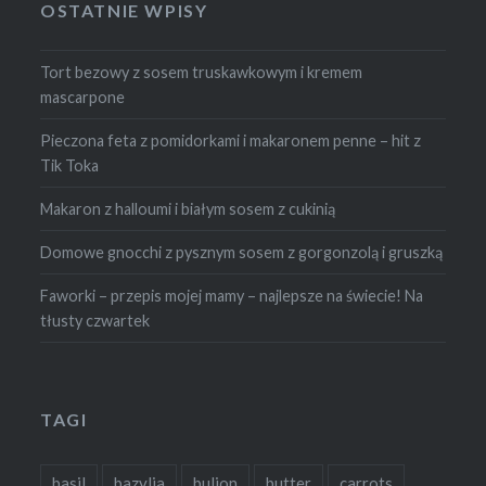
OSTATNIE WPISY
Tort bezowy z sosem truskawkowym i kremem
mascarpone
Pieczona feta z pomidorkami i makaronem penne – hit z
Tik Toka
Makaron z halloumi i białym sosem z cukinią
Domowe gnocchi z pysznym sosem z gorgonzolą i gruszką
Faworki – przepis mojej mamy – najlepsze na świecie! Na
tłusty czwartek
TAGI
basil
bazylia
bulion
butter
carrots