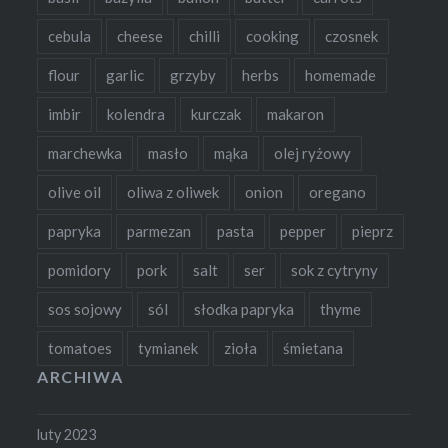
cebula
cheese
chilli
cooking
czosnek
flour
garlic
grzyby
herbs
homemade
imbir
kolendra
kurczak
makaron
marchewka
masło
mąka
olej ryżowy
olive oil
oliwa z oliwek
onion
oregano
papryka
parmezan
pasta
pepper
pieprz
pomidory
pork
salt
ser
sok z cytryny
sos sojowy
sól
słodka papryka
thyme
tomatoes
tymianek
zioła
śmietana
ARCHIWA
luty 2023