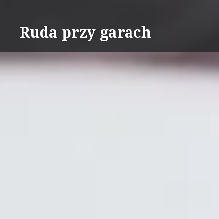
Skip
to
Ruda przy garach
content