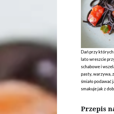
Dań przy których 
lato wreszcie prz
schabowe i wszela
pasty, warzywa, z
śmiało podawać ja
smakuje jak z dobr
Przepis n