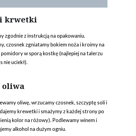
i krwetki
 zgodnie z instrukcją na opakowaniu.
y, czosnek zgniatamy bokiem noża i kroimy na
 pomidory w sporą kostkę (najlepiej na talerzu
s nie uciekł).
i oliwa
zewamy oliwę, wrzucamy czosnek, szczyptę soli i
 dodajemy krewetki i smażymy z każdej strony po
mienią kolor na różowy). Podlewamy winem i
emy alkohol na dużym ogniu.