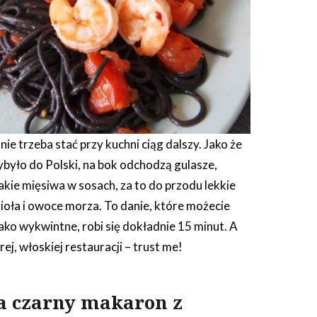
nie trzeba stać przy kuchni ciąg dalszy. Jako że
ybyło do Polski, na bok odchodzą gulasze,
kie mięsiwa w sosach, za to do przodu lekkie
ioła i owoce morza. To danie, które możecie
ko wykwintne, robi się dokładnie 15 minut. A
ej, włoskiej restauracji – trust me!
a czarny makaron z