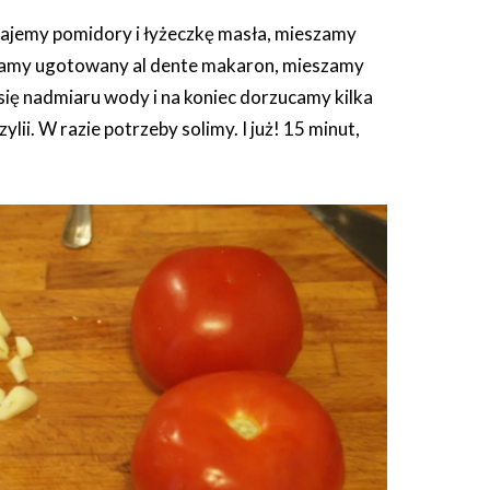
ajemy pomidory i łyżeczkę masła, mieszamy
amy ugotowany al dente makaron, mieszamy
się nadmiaru wody i na koniec dorzucamy kilka
zylii. W razie potrzeby solimy. I już! 15 minut,