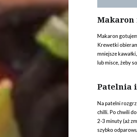
Makaron 
Makaron gotujemy
Krewetki obieram
mniejsze kawałki,
lub misce, żeby so
Patelnia 
Na patelni rozgr
chilli. Po chwili
2-3 minuty (aż z
szybko odparowuj