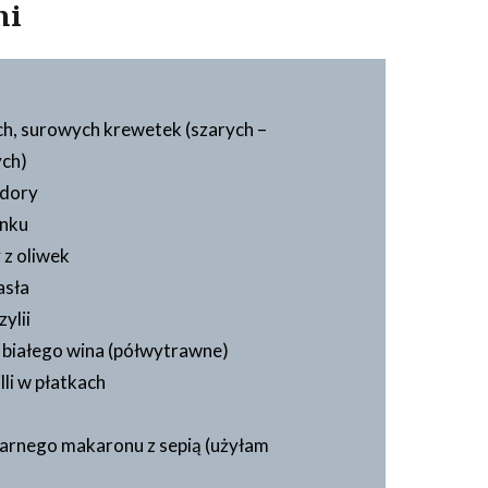
mi
h, surowych krewetek (szarych –
ch)
idory
snku
y z oliwek
asła
zylii
i białego wina (półwytrawne)
lli w płatkach
arnego makaronu z sepią (użyłam