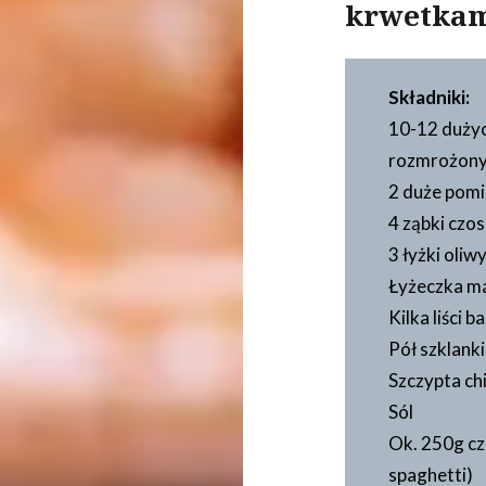
krwetka
Składniki:
10-12 dużyc
rozmrożony
2 duże pom
4 ząbki czo
3 łyżki oliw
Łyżeczka m
Kilka liści ba
Pół szklank
Szczypta chi
Sól
Ok. 250g cz
spaghetti)