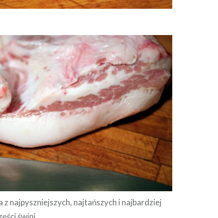
 z najpyszniejszych, najtańszych i najbardziej
ęści świni