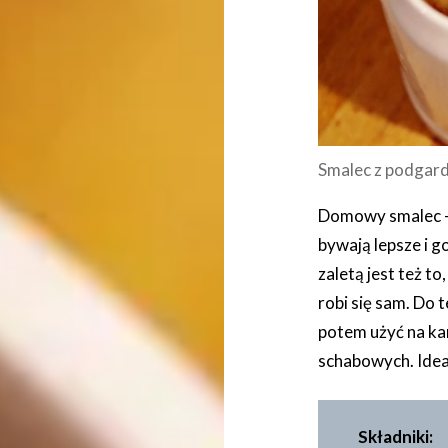
Smalec z podgard
Domowy smalec – 
bywają lepsze i g
zaletą jest też to
robi się sam. Do 
potem użyć na ka
schabowych. Idea
Składniki: