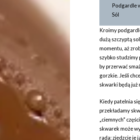
Podgardle w
Sól
Kroimy podgardle
dużą szczyptą sol
momentu, aż zrobi
szybko studzimy p
by przerwać smaże
gorzkie. Jeśli ch
skwarki będą już
Kiedy patelnia si
przekładamy skwa
„ciemnych” części,
skwarek może wyjś
rada: zjedzcie je 