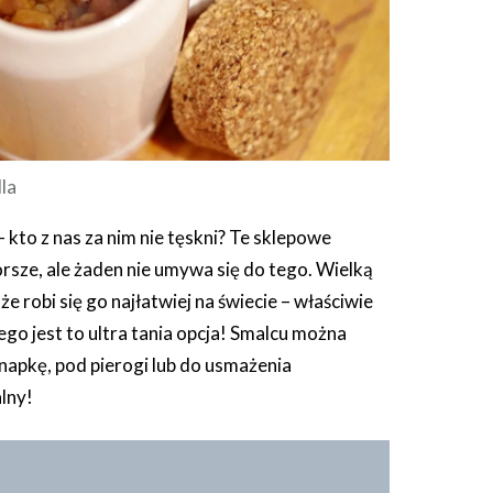
la
kto z nas za nim nie tęskni? Te sklepowe
orsze, ale żaden nie umywa się do tego. Wielką
, że robi się go najłatwiej na świecie – właściwie
tego jest to ultra tania opcja! Smalcu można
napkę, pod pierogi lub do usmażenia
lny!