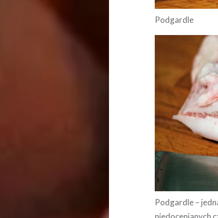
Podgardle
Podgardle – jedna
niedocenianych cz