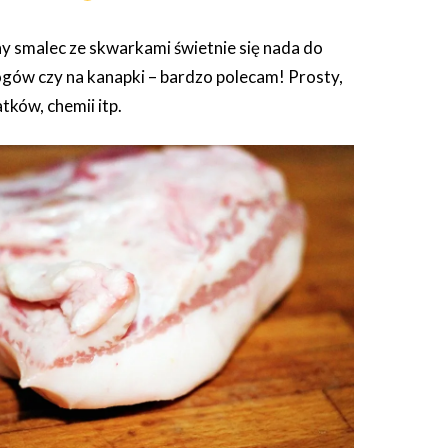
 smalec ze skwarkami świetnie się nada do
gów czy na kanapki – bardzo polecam! Prosty,
ków, chemii itp.