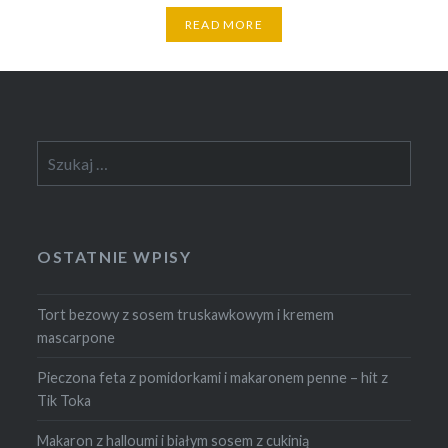
READ MORE
Szukaj:
OSTATNIE WPISY
Tort bezowy z sosem truskawkowym i kremem
mascarpone
Pieczona feta z pomidorkami i makaronem penne – hit z
Tik Toka
Makaron z halloumi i białym sosem z cukinią