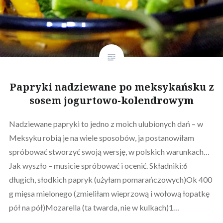
Papryki nadziewane po meksykańsku z
sosem jogurtowo-kolendrowym
Nadziewane papryki to jedno z moich ulubionych dań – w
Meksyku robią je na wiele sposobów, ja postanowiłam
spróbować stworzyć swoją wersję, w polskich warunkach…
Jak wyszło – musicie spróbować i ocenić. Składniki:6
długich, słodkich papryk (użyłam pomarańczowych)Ok 400
g mięsa mielonego (zmieliłam wieprzową i wołową łopatkę
pół na pół)Mozarella (ta twarda, nie w kulkach)1…