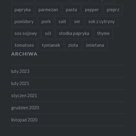
papryka
parmezan
pasta
pepper
pieprz
pomidory
pork
salt
ser
sok z cytryny
sos sojowy
sól
słodka papryka
thyme
tomatoes
tymianek
zioła
śmietana
ARCHIWA
luty 2023
luty 2021
styczeń 2021
grudzień 2020
listopad 2020