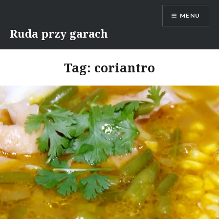
Skip
MENU
to
content
Ruda przy garach
Tag:
coriantro