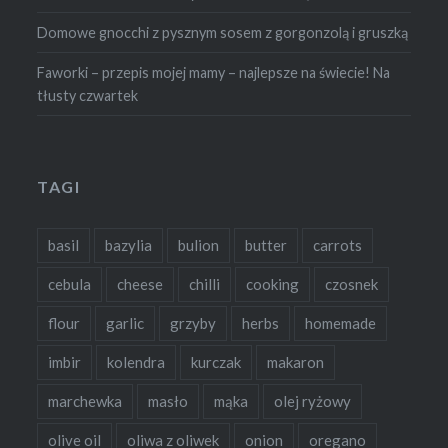
Domowe gnocchi z pysznym sosem z gorgonzolą i gruszką
Faworki – przepis mojej mamy – najlepsze na świecie! Na
tłusty czwartek
TAGI
basil
bazylia
bulion
butter
carrots
cebula
cheese
chilli
cooking
czosnek
flour
garlic
grzyby
herbs
homemade
imbir
kolendra
kurczak
makaron
marchewka
masło
mąka
olej ryżowy
olive oil
oliwa z oliwek
onion
oregano