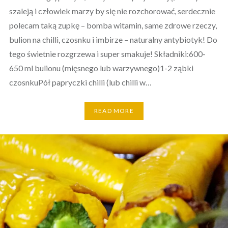
szaleją i człowiek marzy by się nie rozchorować, serdecznie
polecam taką zupkę – bomba witamin, same zdrowe rzeczy,
bulion na chilli, czosnku i imbirze – naturalny antybiotyk! Do
tego świetnie rozgrzewa i super smakuje! Składniki:600-
650 ml bulionu (mięsnego lub warzywnego)1-2 ząbki
czosnkuPół papryczki chilli (lub chilli w…
READ MORE