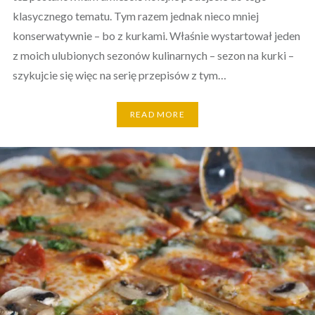
klasycznego tematu. Tym razem jednak nieco mniej
konserwatywnie – bo z kurkami. Właśnie wystartował jeden
z moich ulubionych sezonów kulinarnych – sezon na kurki –
szykujcie się więc na serię przepisów z tym…
READ MORE