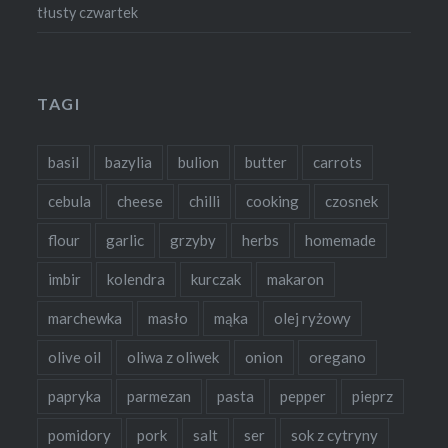
tłusty czwartek
TAGI
basil
bazylia
bulion
butter
carrots
cebula
cheese
chilli
cooking
czosnek
flour
garlic
grzyby
herbs
homemade
imbir
kolendra
kurczak
makaron
marchewka
masło
mąka
olej ryżowy
olive oil
oliwa z oliwek
onion
oregano
papryka
parmezan
pasta
pepper
pieprz
pomidory
pork
salt
ser
sok z cytryny