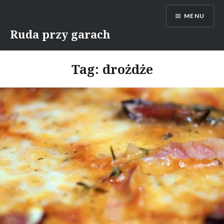
Skip
MENU
to
content
Ruda przy garach
Tag:
drożdże