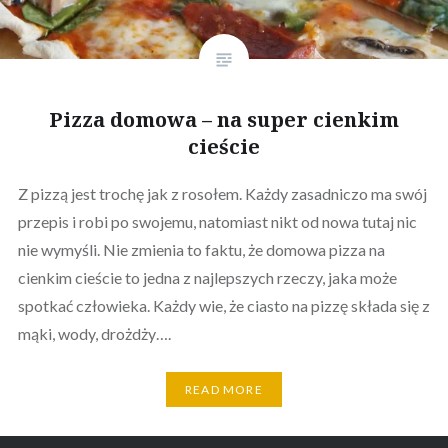
Pizza domowa – na super cienkim
cieście
Z pizzą jest trochę jak z rosołem. Każdy zasadniczo ma swój
przepis i robi po swojemu, natomiast nikt od nowa tutaj nic
nie wymyśli. Nie zmienia to faktu, że domowa pizza na
cienkim cieście to jedna z najlepszych rzeczy, jaka może
spotkać człowieka. Każdy wie, że ciasto na pizzę składa się z
mąki, wody, drożdży….
READ MORE