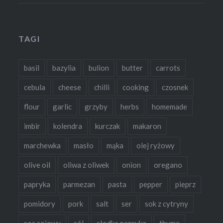
TAGI
basil
bazylia
bulion
butter
carrots
cebula
cheese
chilli
cooking
czosnek
flour
garlic
grzyby
herbs
homemade
imbir
kolendra
kurczak
makaron
marchewka
masło
mąka
olej ryżowy
olive oil
oliwa z oliwek
onion
oregano
papryka
parmezan
pasta
pepper
pieprz
pomidory
pork
salt
ser
sok z cytryny