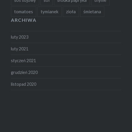
sos sojowy
sól
słodka papryka
thyme
tomatoes
tymianek
zioła
śmietana
ARCHIWA
luty 2023
luty 2021
styczeń 2021
grudzień 2020
listopad 2020