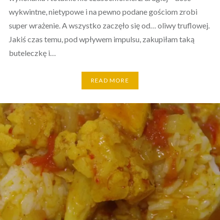
wykwintne, nietypowe i na pewno podane gościom zrobi
super wrażenie. A wszystko zaczęło się od… oliwy truflowej.
Jakiś czas temu, pod wpływem impulsu, zakupiłam taką
buteleczkę i…
READ MORE