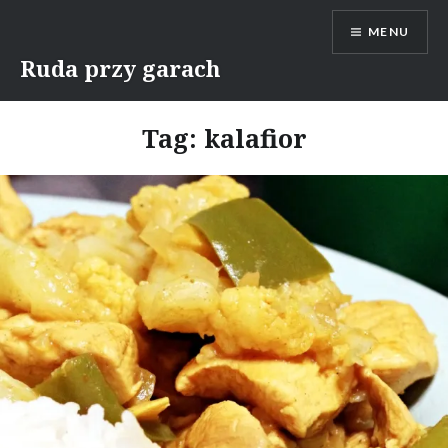
Skip
MENU
to
content
Ruda przy garach
Tag:
kalafior