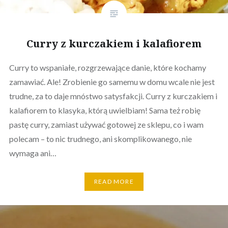
Curry z kurczakiem i kalafiorem
Curry to wspaniałe, rozgrzewające danie, które kochamy
zamawiać. Ale! Zrobienie go samemu w domu wcale nie jest
trudne, za to daje mnóstwo satysfakcji. Curry z kurczakiem i
kalafiorem to klasyka, którą uwielbiam! Sama też robię
pastę curry, zamiast używać gotowej ze sklepu, co i wam
polecam – to nic trudnego, ani skomplikowanego, nie
wymaga ani…
READ MORE