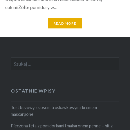
cukiniiŻółte pomidory w…
READ MORE
Szukaj:
OSTATNIE WPISY
Tort bezowy z sosem truskawkowym i kremem
mascarpone
Pieczona feta z pomidorkami i makaronem penne – hit z