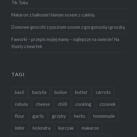
Tik Toka
Makaron z halloumi i białym sosem z cukinią
Domowe gnocchi z pysznym sosem z gorgonzolą i gruszką
Faworki – przepis mojej mamy – najlepsze na świecie! Na
tłusty czwartek
TAGI
basil
bazylia
bulion
butter
carrots
cebula
cheese
chilli
cooking
czosnek
flour
garlic
grzyby
herbs
homemade
imbir
kolendra
kurczak
makaron