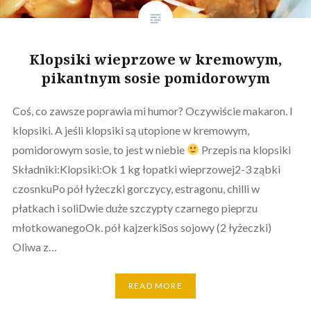
Klopsiki wieprzowe w kremowym,
pikantnym sosie pomidorowym
Coś, co zawsze poprawia mi humor? Oczywiście makaron. I
klopsiki. A jeśli klopsiki są utopione w kremowym,
pomidorowym sosie, to jest w niebie
Przepis na klopsiki
Składniki:Klopsiki:Ok 1 kg łopatki wieprzowej2-3 ząbki
czosnkuPo pół łyżeczki gorczycy, estragonu, chilli w
płatkach i soliDwie duże szczypty czarnego pieprzu
młotkowanegoOk. pół kajzerkiSos sojowy (2 łyżeczki)
Oliwa z…
READ MORE