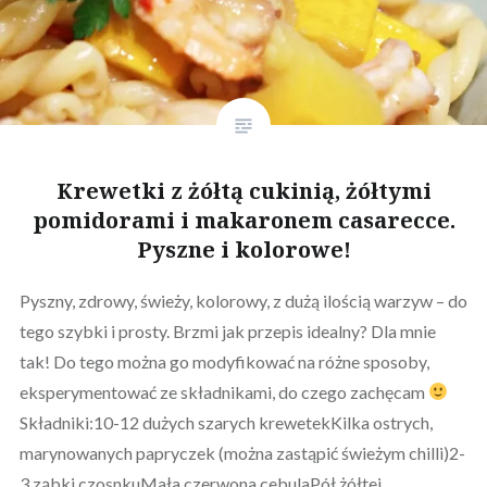
Krewetki z żółtą cukinią, żółtymi
pomidorami i makaronem casarecce.
Pyszne i kolorowe!
Pyszny, zdrowy, świeży, kolorowy, z dużą ilością warzyw – do
tego szybki i prosty. Brzmi jak przepis idealny? Dla mnie
tak! Do tego można go modyfikować na różne sposoby,
eksperymentować ze składnikami, do czego zachęcam
Składniki:10-12 dużych szarych krewetekKilka ostrych,
marynowanych papryczek (można zastąpić świeżym chilli)2-
3 ząbki czosnkuMała czerwona cebulaPół żółtej