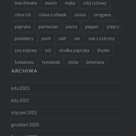
marchewka
masło
mąka
olej ryżowy
olive oil
oliwa z oliwek
onion
oregano
papryka
parmezan
pasta
pepper
pieprz
pomidory
pork
salt
ser
sok z cytryny
sos sojowy
sól
słodka papryka
thyme
tomatoes
tymianek
zioła
śmietana
ARCHIWA
luty 2023
luty 2021
styczeń 2021
grudzień 2020