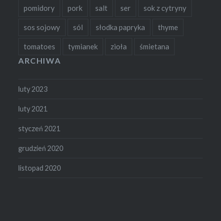
pomidory
pork
salt
ser
sok z cytryny
sos sojowy
sól
słodka papryka
thyme
tomatoes
tymianek
zioła
śmietana
ARCHIWA
luty 2023
luty 2021
styczeń 2021
grudzień 2020
listopad 2020