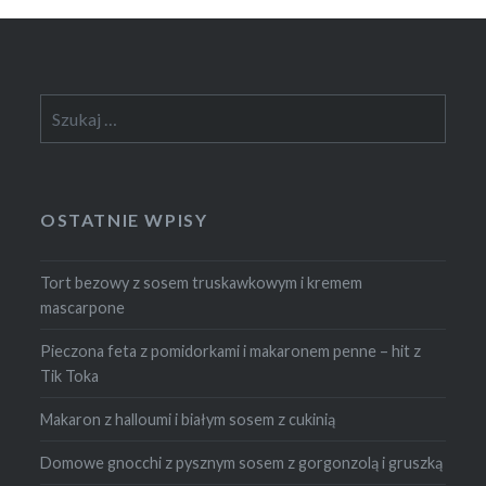
Szukaj:
OSTATNIE WPISY
Tort bezowy z sosem truskawkowym i kremem
mascarpone
Pieczona feta z pomidorkami i makaronem penne – hit z
Tik Toka
Makaron z halloumi i białym sosem z cukinią
Domowe gnocchi z pysznym sosem z gorgonzolą i gruszką