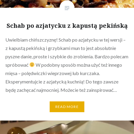
Schab po azjatycku z kapustą pekińską
Uwielbiam chińszczyznę! Schab po azjatycku w tej wersji –
z kapustą pekińską i grzybkami mun to jest absolutnie
pyszne danie, proste i szybkie do zrobienia. Bardzo polecam
spróbować
W podobny sposób można użyć też innego
mięsa – polędwiczki wieprzowej lub kurczaka.
Eksperymentujcie z azjatycką kuchnią! Do tego zawsze
będę zachęcać najmocniej. Możecie też zainspirować…
READ MORE