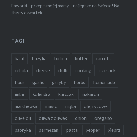
Faworki – przepis mojej mamy – najlepsze na świecie! Na
tłusty czwartek
TAGI
basil
bazylia
bulion
butter
carrots
cebula
cheese
chilli
cooking
czosnek
flour
garlic
grzyby
herbs
homemade
imbir
kolendra
kurczak
makaron
marchewka
masło
mąka
olej ryżowy
olive oil
oliwa z oliwek
onion
oregano
papryka
parmezan
pasta
pepper
pieprz