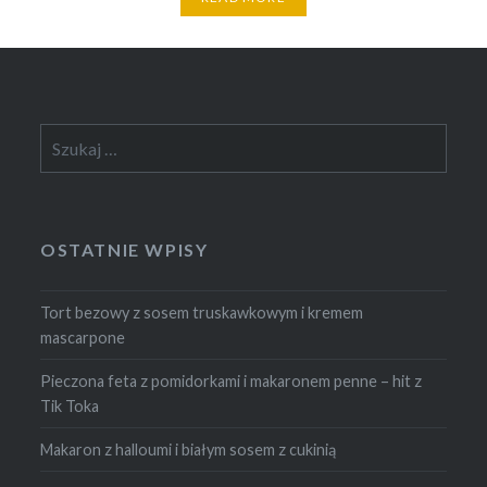
Szukaj:
OSTATNIE WPISY
Tort bezowy z sosem truskawkowym i kremem
mascarpone
Pieczona feta z pomidorkami i makaronem penne – hit z
Tik Toka
Makaron z halloumi i białym sosem z cukinią