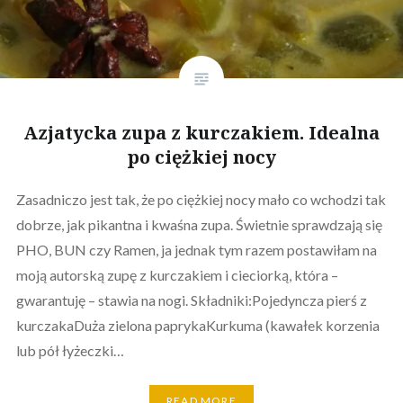
Azjatycka zupa z kurczakiem. Idealna
po ciężkiej nocy
Zasadniczo jest tak, że po ciężkiej nocy mało co wchodzi tak
dobrze, jak pikantna i kwaśna zupa. Świetnie sprawdzają się
PHO, BUN czy Ramen, ja jednak tym razem postawiłam na
moją autorską zupę z kurczakiem i cieciorką, która –
gwarantuję – stawia na nogi. Składniki:Pojedyncza pierś z
kurczakaDuża zielona paprykaKurkuma (kawałek korzenia
lub pół łyżeczki…
READ MORE