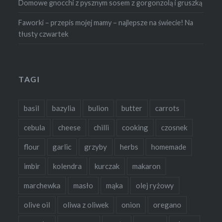
Domowe gnocchi z pysznym sosem z gorgonzolą i gruszką
Faworki – przepis mojej mamy – najlepsze na świecie! Na
tłusty czwartek
TAGI
basil
bazylia
bulion
butter
carrots
cebula
cheese
chilli
cooking
czosnek
flour
garlic
grzyby
herbs
homemade
imbir
kolendra
kurczak
makaron
marchewka
masło
mąka
olej ryżowy
olive oil
oliwa z oliwek
onion
oregano