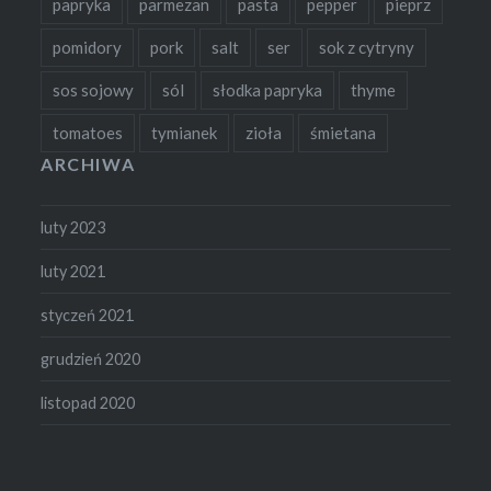
papryka
parmezan
pasta
pepper
pieprz
pomidory
pork
salt
ser
sok z cytryny
sos sojowy
sól
słodka papryka
thyme
tomatoes
tymianek
zioła
śmietana
ARCHIWA
luty 2023
luty 2021
styczeń 2021
grudzień 2020
listopad 2020