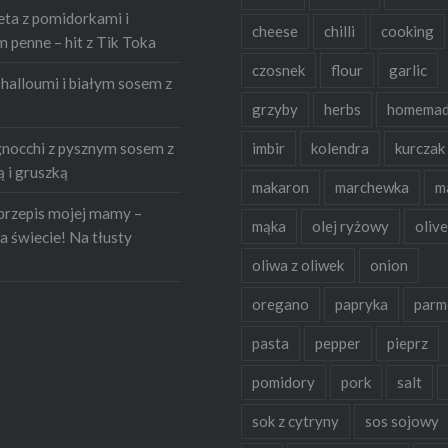
eta z pomidorkami i
cheese
chilli
cooking
penne – hit z Tik Toka
czosnek
flour
garlic
halloumi i białym sosem z
grzyby
herbs
homema
occhi z pysznym sosem z
imbir
kolendra
kurczak
 i gruszką
makaron
marchewka
m
przepis mojej mamy –
mąka
olej ryżowy
olive
a świecie! Na tłusty
oliwa z oliwek
onion
oregano
papryka
parm
pasta
pepper
pieprz
pomidory
pork
salt
sok z cytryny
sos sojowy