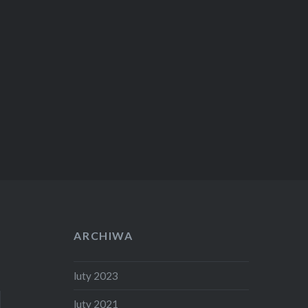
kiedy kujonowaty chłopak w
szkole pierwszy raz widzi
najpiękniejszą cheerleaderkę i
od razu się w niej zakochuje –
widzi ją w zwolnionym tempie,
ptaki śpiewają, przed oczami ma
plamy w kształcie serc… Tak,
to…
ARCHIWA
luty 2023
luty 2021