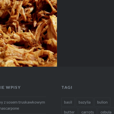
ie okazało się ragu
we – a…
IE WPISY
TAGI
wy z sosem truskawkowym
basil
bazylia
bulion
mascarpone
butter
carrots
cebula