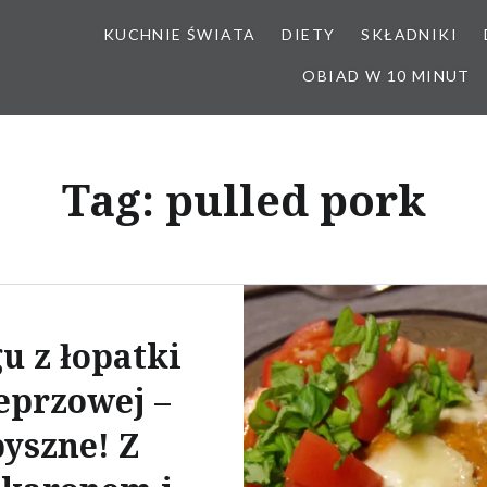
KUCHNIE ŚWIATA
DIETY
SKŁADNIKI
OBIAD W 10 MINUT
Tag:
pulled pork
u z łopatki
eprzowej –
pyszne! Z