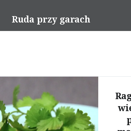
Skip
to
Ruda przy garach
content
Rag
wi