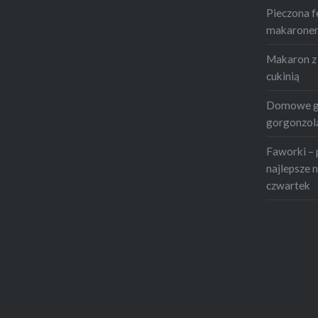
zjeść
…
Pieczona f
makaronem 
Makaron z 
cukinią
Domowe gn
gorgonzolą
Faworki – 
najlepsze n
czwartek