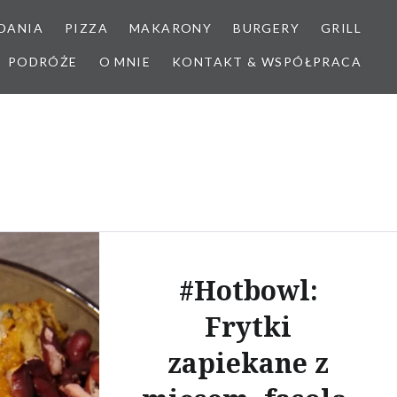
DANIA
PIZZA
MAKARONY
BURGERY
GRILL
PODRÓŻE
O MNIE
KONTAKT & WSPÓŁPRACA
#Hotbowl:
Frytki
zapiekane z