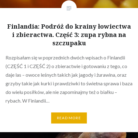
Finlandia: Podróż do krainy łowiectwa
i zbieractwa. Część 3: zupa rybna na
szczupaku
Rozpisałam się w poprzednich dwóch wpisach o Finlandii
(CZĘŚĆ 1 i CZĘŚĆ 2) o zbieractwie i gotowaniu z tego, co
daje las – owoce leśnych takich jak jagody i żurawina, oraz
grzyby takie jak kurki i prawdziwki to świetna sprawa i baza
do wielu posiłków, ale nie zapominajmy też o białku –
rybach. W Finlandii…
READ MORE