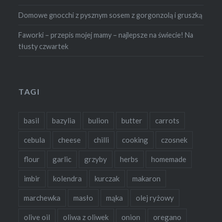
Domowe gnocchi z pysznym sosem z gorgonzolą i gruszką
Faworki – przepis mojej mamy – najlepsze na świecie! Na
tłusty czwartek
TAGI
basil
bazylia
bulion
butter
carrots
cebula
cheese
chilli
cooking
czosnek
flour
garlic
grzyby
herbs
homemade
imbir
kolendra
kurczak
makaron
marchewka
masło
mąka
olej ryżowy
olive oil
oliwa z oliwek
onion
oregano