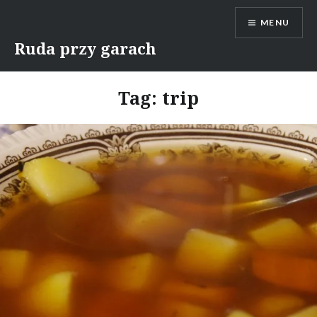
Skip
MENU
to
content
Ruda przy garach
Tag:
trip