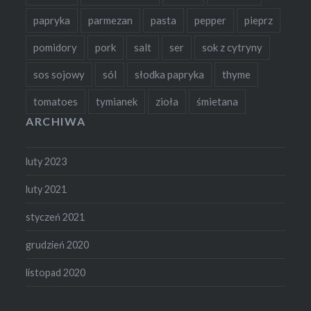
papryka
parmezan
pasta
pepper
pieprz
pomidory
pork
salt
ser
sok z cytryny
sos sojowy
sól
słodka papryka
thyme
tomatoes
tymianek
zioła
śmietana
ARCHIWA
luty 2023
luty 2021
styczeń 2021
grudzień 2020
listopad 2020