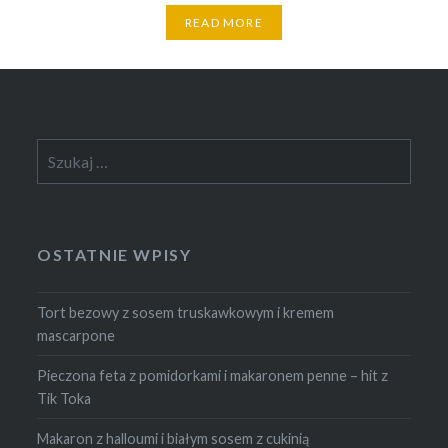
READ MORE
Szukaj:
OSTATNIE WPISY
Tort bezowy z sosem truskawkowym i kremem
mascarpone
Pieczona feta z pomidorkami i makaronem penne – hit z
Tik Toka
Makaron z halloumi i białym sosem z cukinią