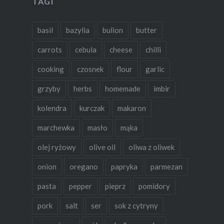
TAGI
basil
bazylia
bulion
butter
carrots
cebula
cheese
chilli
cooking
czosnek
flour
garlic
grzyby
herbs
homemade
imbir
kolendra
kurczak
makaron
marchewka
masło
mąka
olej ryżowy
olive oil
oliwa z oliwek
onion
oregano
papryka
parmezan
pasta
pepper
pieprz
pomidory
pork
salt
ser
sok z cytryny