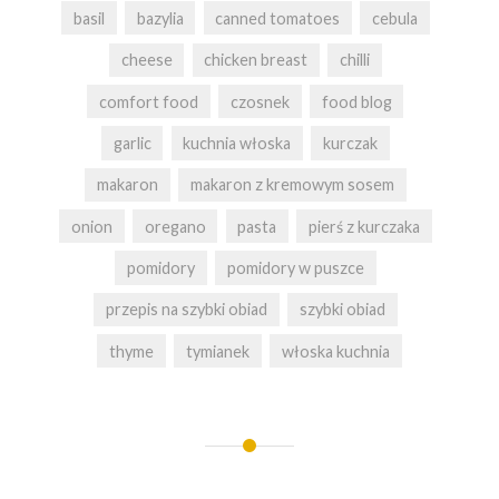
basil
bazylia
canned tomatoes
cebula
cheese
chicken breast
chilli
comfort food
czosnek
food blog
garlic
kuchnia włoska
kurczak
makaron
makaron z kremowym sosem
onion
oregano
pasta
pierś z kurczaka
pomidory
pomidory w puszce
przepis na szybki obiad
szybki obiad
thyme
tymianek
włoska kuchnia
Nawigacja