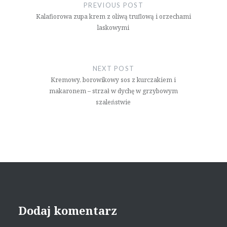
wpisu
PREVIOUS POST
Kalafiorowa zupa krem z oliwą truflową i orzechami
laskowymi
NEXT POST
Kremowy, borowikowy sos z kurczakiem i
makaronem – strzał w dychę w grzybowym
szaleństwie
Dodaj komentarz