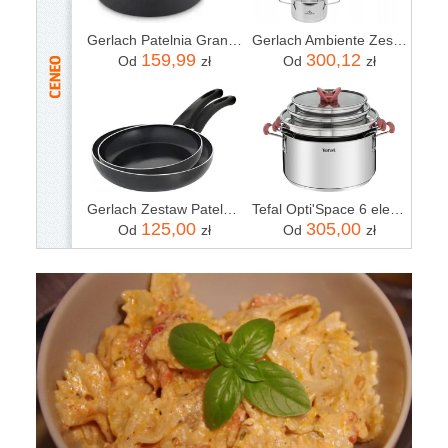
Gerlach Patelnia Granitex 28 Cm
Gerlach Ambiente Zestaw Garnków 10el
159,99
300,12
Od
zł
Od
zł
Gerlach Zestaw Patelni Initial 24 28cm
Tefal Opti'Space 6 elementów G720S674
125,00
305,00
Od
zł
Od
zł