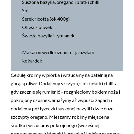
Suszona bazylia, oregano i płatki chilli
Sól
Serek ricotta (ok 400g)
Oliwa z oliwek
Świeża bazylia i tymianek
Makaron wedle uznania – ja użyłam
kokardek
Cebulę kroimy w piórka i wrzucamy na patelnię na
gorącą oliwę. Dodajemy szczyptę soli i płatki chilli, a
gdy zacznie się rumienić – rozgnieciony bokiem noża i
pokrojony czosnek. Smażymy aż wypuści zapach i
dodajemy pół łyżeczki suszonej bazylii i dwie duże
szczypty oregano. Mieszamy, robimy miejsce na
środku i wrzucamy pokrojonego (wcześniej
oczyszczonego z błonek) kurczaka i kolejną szczyptę