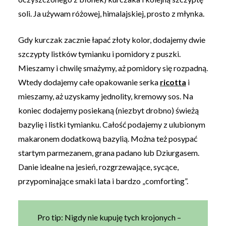
soli. Ja używam różowej, himalajskiej, prosto z młynka.
Gdy kurczak zacznie łapać złoty kolor, dodajemy dwie
szczypty listków tymianku i pomidory z puszki.
Mieszamy i chwilę smażymy, aż pomidory się rozpadną.
Wtedy dodajemy całe opakowanie serka
ricotta
i
mieszamy, aż uzyskamy jednolity, kremowy sos. Na
koniec dodajemy posiekaną (niezbyt drobno) świeżą
bazylię i listki tymianku. Całość podajemy z ulubionym
makaronem dodatkową bazylią. Można też posypać
startym parmezanem, grana padano lub Dziurgasem.
Danie idealne na jesień, rozgrzewające, sycące,
przypominające smaki lata i bardzo „comforting”.
Pro tip: Nigdy nie kupuję tych krojonych –