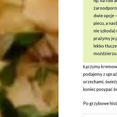
np. na folii
żaroodporny
dwie opcje 
piecu, a nas
nie szkoda)
prażymy je p
lekko tłucze
moździerzu
Łączymy kremowy
podajemy z upra
orzechami, śwież
koniec posypać ś
Po grzybowe hist