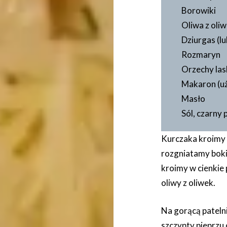
Borowiki
Oliwa z oli
Dziurgas (lu
Rozmaryn
Orzechy la
Makaron (uż
Masło
Sól, czarny 
Kurczaka kroimy 
rozgniatamy boki
kroimy w cienkie
oliwy z oliwek.
Na gorącą pateln
szczypty pieprzu 