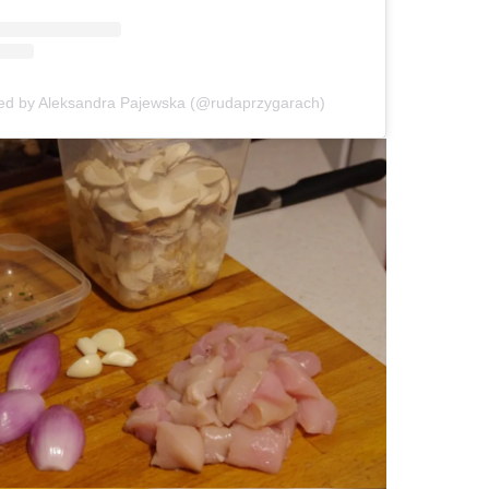
red by Aleksandra Pajewska (@rudaprzygarach)