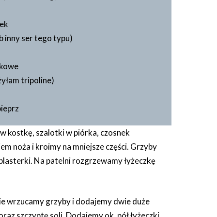
wek
b inny ser tego typu)
skowe
yłam tripoline)
pieprz
w kostkę, szalotki w piórka, czosnek
em noża i kroimy na mniejsze części. Grzyby
 plasterki. Na patelni rozgrzewamy łyżeczkę
ie wrzucamy grzyby i dodajemy dwie duże
oraz szczyptę soli. Dodajemy ok. pół łyżeczki