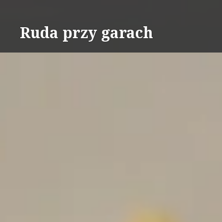
Skip
to
Ruda przy garach
content