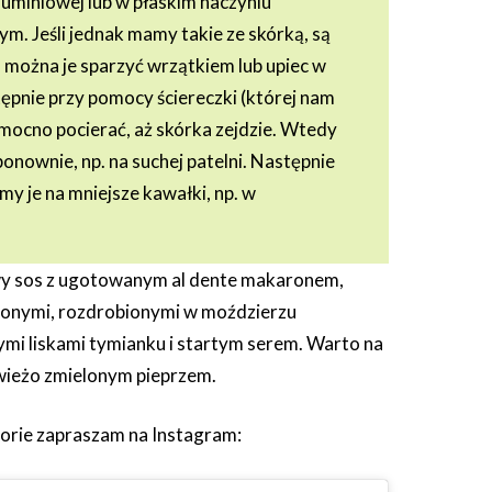
 aluminiowej lub w płaskim naczyniu
m. Jeśli jednak mamy takie ze skórką, są
– można je sparzyć wrzątkiem lub upiec w
tępnie przy pomocy ściereczki (której nam
 mocno pocierać, aż skórka zejdzie. Wtedy
onownie, np. na suchej patelni. Następnie
my je na mniejsze kawałki, np. w
.
 sos z ugotowanym al dente makaronem,
żonymi, rozdrobionymi w moździerzu
ymi liskami tymianku i startym serem. Warto na
wieżo zmielonym pieprzem.
orie zapraszam na Instagram: