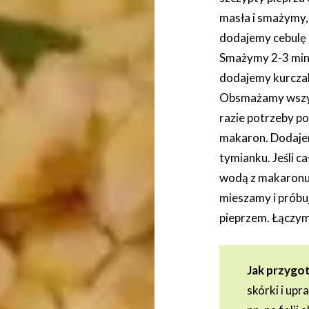
masła i smażymy, 
dodajemy cebulę i
Smażymy 2-3 minu
dodajemy kurczaka
Obsmażamy wszyst
razie potrzeby p
makaron. Dodajem
tymianku. Jeśli c
wodą z makaronu.
mieszamy i próbu
pieprzem. Łączy
Jak przyg
skórki i upr