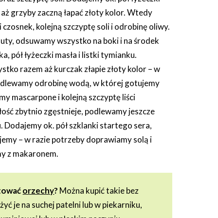
aż grzyby zaczną łapać złoty kolor. Wtedy
 czosnek, kolejną szczyptę soli i odrobinę oliwy.
ty, odsuwamy wszystko na boki i na środek
, pół łyżeczki masła i listki tymianku.
ko razem aż kurczak złapie złoty kolor – w
odlewamy odrobinę wodą, w której gotujemy
y mascarpone i kolejną szczyptę liści
ałość zbytnio zgęstnieje, podlewamy jeszcze
 Dodajemy ok. pół szklanki startego sera,
jemy – w razie potrzeby doprawiamy solą i
my z makaronem.
otować
orzechy
?
Można kupić takie bez
ażyć je na suchej patelni lub w piekarniku,