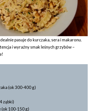
dealnie pasuje do kurczaka, sera i makaronu.
encja i wyraźny smak leśnych grzybów –
e!
czaka (ok 300-400 g)
4 ząbki)
 (ok 100-150 g)