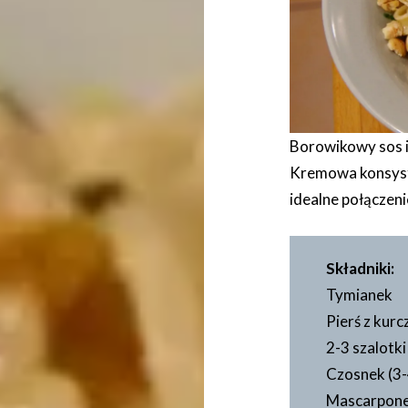
Borowikowy sos i
Kremowa konsyst
idealne połączeni
Składniki:
Tymianek
Pierś z kur
2-3 szalotki
Czosnek (3-
Mascarpone