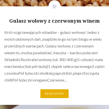
Gulasz wołowy z czerwonym winem
Król rozgrzewających obiadów – gulasz wołowy! Jedno z
moich ulubionych dań, znajdziecie go na tym blogu w wielu
przeróżnych wariacjach. Gulasz wołowy z czerwonym
winem to, można powiedzieć, klasyka – bardzo polecam!
Składniki:Rozbratel wołowy (ok 300-400 g)1 cebula1 mała
marchewka (lub pół dużej)1 słupek selera naciowego2 ząbki
czosnkuPół łyżeczki słodkiej paprykiSól, pieprzSzczypta
chilliPół łyżeczki oreganoCzerwone…
READ MORE