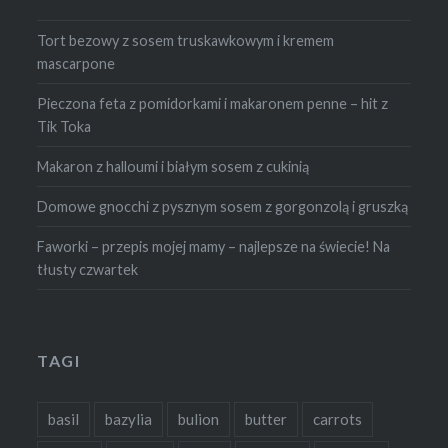
Tort bezowy z sosem truskawkowym i kremem
mascarpone
Pieczona feta z pomidorkami i makaronem penne – hit z
Tik Toka
Makaron z halloumi i białym sosem z cukinią
Domowe gnocchi z pysznym sosem z gorgonzolą i gruszką
Faworki – przepis mojej mamy – najlepsze na świecie! Na
tłusty czwartek
TAGI
basil
bazylia
bulion
butter
carrots