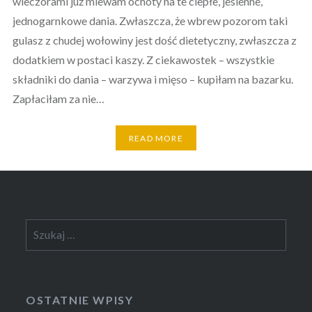
wieczorami już miewam ochoty na te ciepłe, jesienne,
jednogarnkowe dania. Zwłaszcza, że wbrew pozorom taki
gulasz z chudej wołowiny jest dość dietetyczny, zwłaszcza z
dodatkiem w postaci kaszy. Z ciekawostek – wszystkie
składniki do dania – warzywa i mięso – kupiłam na bazarku.
Zapłaciłam za nie…
READ MORE
Szukaj:
OSTATNIE WPISY