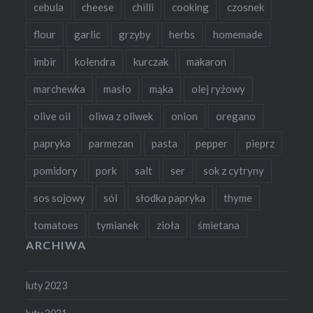
cebula
cheese
chilli
cooking
czosnek
flour
garlic
grzyby
herbs
homemade
imbir
kolendra
kurczak
makaron
marchewka
masło
mąka
olej ryżowy
olive oil
oliwa z oliwek
onion
oregano
papryka
parmezan
pasta
pepper
pieprz
pomidory
pork
salt
ser
sok z cytryny
sos sojowy
sól
słodka papryka
thyme
tomatoes
tymianek
zioła
śmietana
ARCHIWA
luty 2023