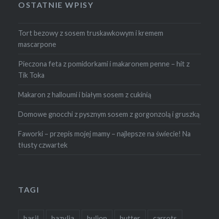
OSTATNIE WPISY
Tort bezowy z sosem truskawkowym i kremem
mascarpone
Pieczona feta z pomidorkami i makaronem penne – hit z
Tik Toka
Makaron z halloumi i białym sosem z cukinią
Domowe gnocchi z pysznym sosem z gorgonzolą i gruszką
Faworki – przepis mojej mamy – najlepsze na świecie! Na
tłusty czwartek
TAGI
basil
bazylia
bulion
butter
carrots