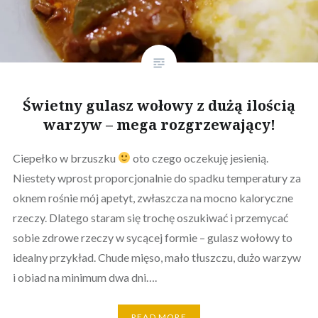
Świetny gulasz wołowy z dużą ilością
warzyw – mega rozgrzewający!
Ciepełko w brzuszku
oto czego oczekuję jesienią.
Niestety wprost proporcjonalnie do spadku temperatury za
oknem rośnie mój apetyt, zwłaszcza na mocno kaloryczne
rzeczy. Dlatego staram się trochę oszukiwać i przemycać
sobie zdrowe rzeczy w sycącej formie – gulasz wołowy to
idealny przykład. Chude mięso, mało tłuszczu, dużo warzyw
i obiad na minimum dwa dni….
READ MORE