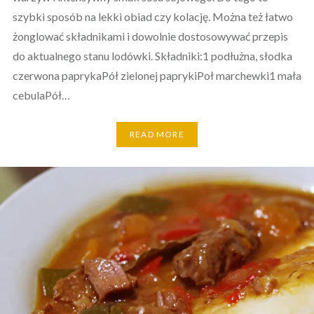
szybki sposób na lekki obiad czy kolację. Można też łatwo
żonglować składnikami i dowolnie dostosowywać przepis
do aktualnego stanu lodówki. Składniki:1 podłużna, słodka
czerwona paprykaPół zielonej paprykiPoł marchewki1 mała
cebulaPół…
READ MORE