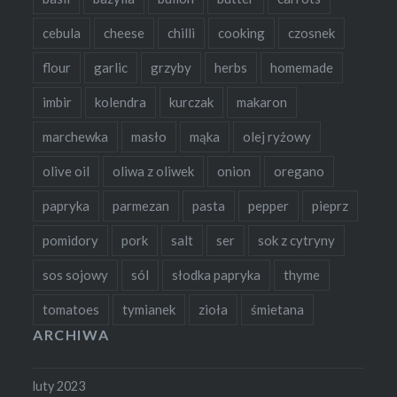
cebula
cheese
chilli
cooking
czosnek
flour
garlic
grzyby
herbs
homemade
imbir
kolendra
kurczak
makaron
marchewka
masło
mąka
olej ryżowy
olive oil
oliwa z oliwek
onion
oregano
papryka
parmezan
pasta
pepper
pieprz
pomidory
pork
salt
ser
sok z cytryny
sos sojowy
sól
słodka papryka
thyme
tomatoes
tymianek
zioła
śmietana
ARCHIWA
luty 2023