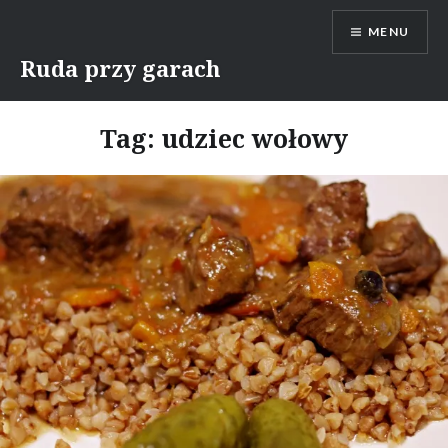
Skip
MENU
to
content
Ruda przy garach
Tag:
udziec wołowy