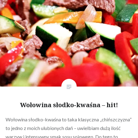
Wołowina słodko-kwaśna – hit!
Wołowina słodko-kwaśna to taka klasyczna „chińszczyzna”
to jedno z moich ulubionych dań – uwielbiam dużą ilość
warzyw i intensywny smak sosu sojowego. Do tego to