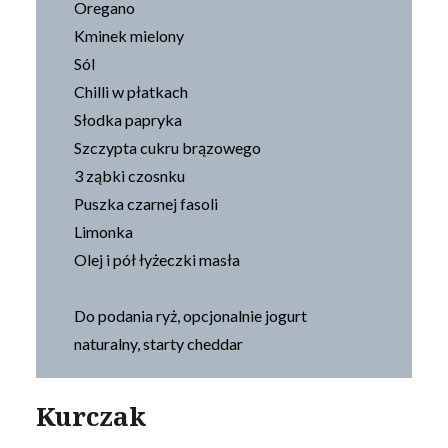
Oregano
Kminek mielony
Sól
Chilli w płatkach
Słodka papryka
Szczypta cukru brązowego
3 ząbki czosnku
Puszka czarnej fasoli
Limonka
Olej i pół łyżeczki masła
Do podania ryż, opcjonalnie jogurt
naturalny, starty cheddar
Kurczak