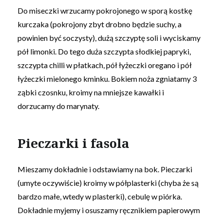
Do miseczki wrzucamy pokrojonego w sporą kostkę
kurczaka (pokrojony zbyt drobno będzie suchy, a
powinien być soczysty), dużą szczyptę soli i wyciskamy
pół limonki. Do tego duża szczypta słodkiej papryki,
szczypta chilli w płatkach, pół łyżeczki oregano i pół
łyżeczki mielonego kminku. Bokiem noża zgniatamy 3
ząbki czosnku, kroimy na mniejsze kawałki i
dorzucamy do marynaty.
Pieczarki i fasola
Mieszamy dokładnie i odstawiamy na bok. Pieczarki
(umyte oczywiście) kroimy w półplasterki (chyba że są
bardzo małe, wtedy w plasterki), cebulę w piórka.
Dokładnie myjemy i osuszamy ręcznikiem papierowym