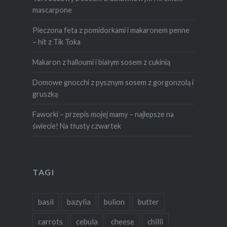
mascarpone
Pieczona feta z pomidorkami i makaronem penne
– hit z Tik Toka
Makaron z halloumi i białym sosem z cukinią
Domowe gnocchi z pysznym sosem z gorgonzolą i
gruszką
Faworki – przepis mojej mamy – najlepsze na
świecie! Na tłusty czwartek
TAGI
basil
bazylia
bulion
butter
carrots
cebula
cheese
chilli