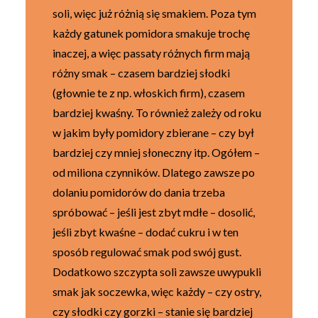
soli, więc już różnią się smakiem. Poza tym
każdy gatunek pomidora smakuje trochę
inaczej, a więc passaty różnych firm mają
różny smak – czasem bardziej słodki
(głownie te z np. włoskich firm), czasem
bardziej kwaśny. To również zależy od roku
w jakim były pomidory zbierane – czy był
bardziej czy mniej słoneczny itp. Ogółem –
od miliona czynników. Dlatego zawsze po
dolaniu pomidorów do dania trzeba
spróbować – jeśli jest zbyt mdłe – dosolić,
jeśli zbyt kwaśne – dodać cukru i w ten
sposób regulować smak pod swój gust.
Dodatkowo szczypta soli zawsze uwypukli
smak jak soczewka, więc każdy – czy ostry,
czy słodki czy gorzki – stanie się bardziej