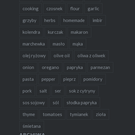
cooking
czosnek
flour
garlic
grzyby
herbs
homemade
imbir
kolendra
kurczak
makaron
marchewka
masło
mąka
olej ryżowy
olive oil
oliwa z oliwek
onion
oregano
papryka
parmezan
pasta
pepper
pieprz
pomidory
pork
salt
ser
sok z cytryny
sos sojowy
sól
słodka papryka
thyme
tomatoes
tymianek
zioła
śmietana
ARCHIWA