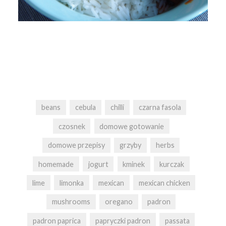
beans
cebula
chilli
czarna fasola
czosnek
domowe gotowanie
domowe przepisy
grzyby
herbs
homemade
jogurt
kminek
kurczak
lime
limonka
mexican
mexican chicken
mushrooms
oregano
padron
padron paprica
papryczki padron
passata