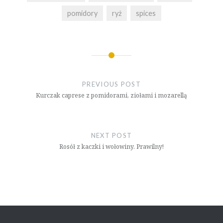
pomidory
ryż
spices
Nawigacja
wpisu
PREVIOUS POST
Kurczak caprese z pomidorami, ziołami i mozarellą
NEXT POST
Rosół z kaczki i wołowiny. Prawilny!