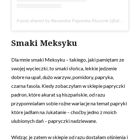
A post shared by Alexandra Pajewska-Klucznik (@alexandrapajewska)
Smaki Meksyku
Dla mnie smaki Meksyku – takiego, jaki pamiętam ze
swojej wycieczki, to smaki słońca, lekkie jedzenie
dobre na upał, dużo warzyw, pomidory, papryka,
czarna fasola. Kiedy zobaczyłam w sklepie papryczki
padron, które akurat są hiszpańskie, od razu
przypomniałam sobie rożne wariacje na temat papryki
które jadłam na Jukatanie – choćby jedno z moich
ulubionych dań – papryczki nadziewane.
Widząc je zatem w sklepie od razu dostałam olśnienia i