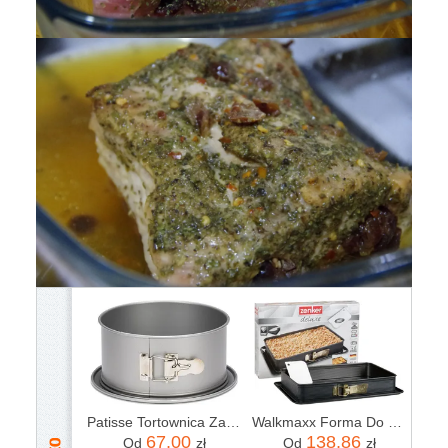
Patisse Tortownica Zamykana Silver-Top Wysoka 22 Cm
Walkmaxx Forma Do Ciast I Mięs Deluxe 110011656
67,00
138,86
Od
zł
Od
zł