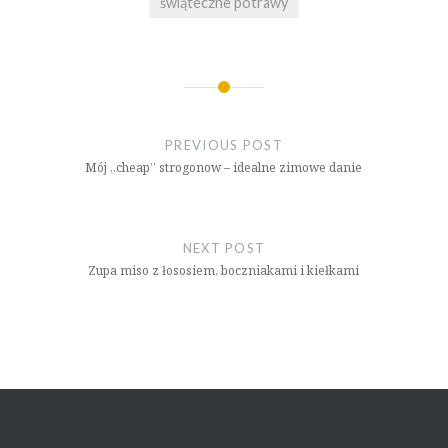
świąteczne potrawy
Nawigacja
wpisu
PREVIOUS POST
Mój „cheap” strogonow – idealne zimowe danie
NEXT POST
Zupa miso z łososiem, boczniakami i kiełkami