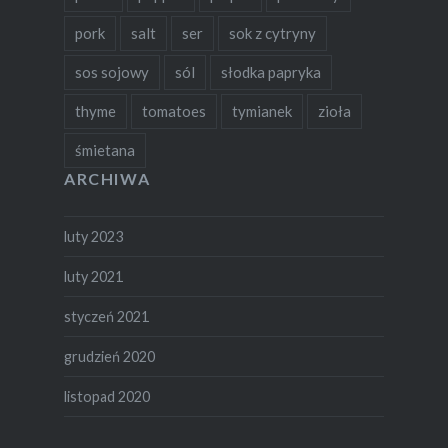
pork
salt
ser
sok z cytryny
sos sojowy
sól
słodka papryka
thyme
tomatoes
tymianek
zioła
śmietana
ARCHIWA
luty 2023
luty 2021
styczeń 2021
grudzień 2020
listopad 2020