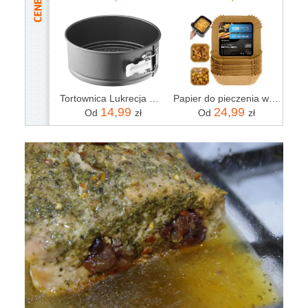
Tortownica Lukrecja mini 18cm AMBITION (5907078484259)
Papier do pieczenia wkładki do frytkownicy Airfryer 23cm podzielony na arkusze Berdsen brązowy (364906)
14,99
24,99
Od
zł
Od
zł