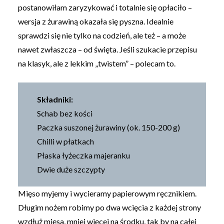
postanowiłam zaryzykować i totalnie się opłaciło –
wersja z żurawiną okazała się pyszna. Idealnie
sprawdzi się nie tylko na codzień, ale też – a może
nawet zwłaszcza – od święta. Jeśli szukacie przepisu
na klasyk, ale z lekkim „twistem” – polecam to.
Składniki:
Schab bez kości
Paczka suszonej żurawiny (ok. 150-200 g)
Chilli w płatkach
Płaska łyżeczka majeranku
Dwie duże szczypty
Mięso myjemy i wycieramy papierowym ręcznikiem.
Długim nożem robimy po dwa wcięcia z każdej strony
wzdłuż mięsa, mniej więcej na środku, tak by na całej