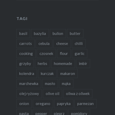
TAGI
basil
bazylia
bulion
butter
carrots
cebula
cheese
chilli
cooking
czosnek
flour
garlic
grzyby
herbs
homemade
imbir
kolendra
kurczak
makaron
marchewka
masło
mąka
olej ryżowy
olive oil
oliwa z oliwek
onion
oregano
papryka
parmezan
pasta
pepper
pieprz
pomidory