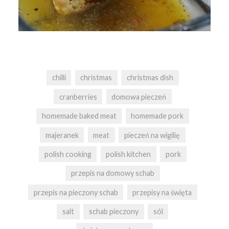
chilli
christmas
christmas dish
cranberries
domowa pieczeń
homemade baked meat
homemade pork
majeranek
meat
pieczeń na wigilię
polish cooking
polish kitchen
pork
przepis na domowy schab
przepis na pieczony schab
przepisy na święta
salt
schab pieczony
sól