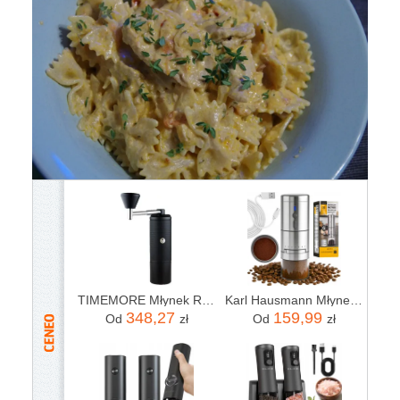
TIMEMORE Młynek Ręczny S3 do metod alternatywnych czarny (5720UNIW)
Karl Hausmann Młynek Elektryczny do kawy akumulatorowy USB-C srebrny/szary (5905155029997)
348,27
159,99
Od
zł
Od
zł