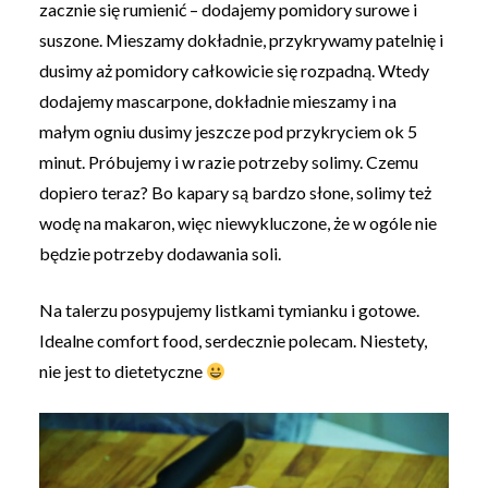
zacznie się rumienić – dodajemy pomidory surowe i
suszone. Mieszamy dokładnie, przykrywamy patelnię i
dusimy aż pomidory całkowicie się rozpadną. Wtedy
dodajemy mascarpone, dokładnie mieszamy i na
małym ogniu dusimy jeszcze pod przykryciem ok 5
minut. Próbujemy i w razie potrzeby solimy. Czemu
dopiero teraz? Bo kapary są bardzo słone, solimy też
wodę na makaron, więc niewykluczone, że w ogóle nie
będzie potrzeby dodawania soli.
Na talerzu posypujemy listkami tymianku i gotowe.
Idealne comfort food, serdecznie polecam. Niestety,
nie jest to dietetyczne