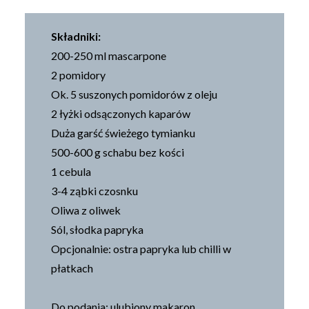
Składniki:
200-250 ml mascarpone
2 pomidory
Ok. 5 suszonych pomidorów z oleju
2 łyżki odsączonych kaparów
Duża garść świeżego tymianku
500-600 g schabu bez kości
1 cebula
3-4 ząbki czosnku
Oliwa z oliwek
Sól, słodka papryka
Opcjonalnie: ostra papryka lub chilli w
płatkach
Do podania: ulubiony makaron