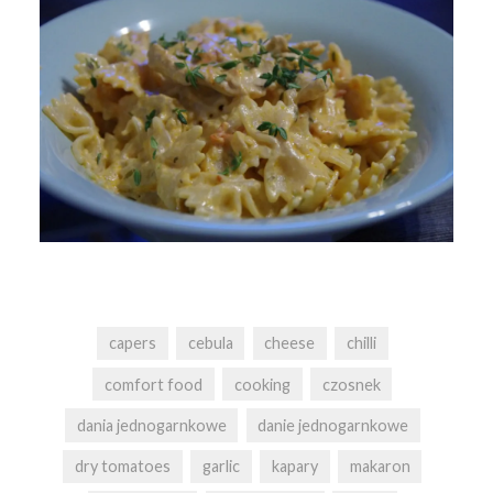
capers
cebula
cheese
chilli
comfort food
cooking
czosnek
dania jednogarnkowe
danie jednogarnkowe
dry tomatoes
garlic
kapary
makaron