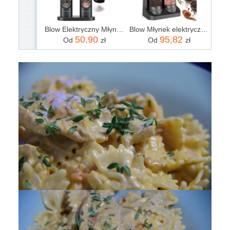
Blow Elektryczny Młynek Do Soli I Pieprzu (44590)
Blow Młynek elektryczny do pieprzu i soli zestaw 2 szt. czarny (44589)
50,90
95,82
Od
zł
Od
zł