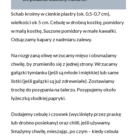
Schab kroimy w cienkie plastry (ok. 0,5-0,7 cm),
wielkości ok 5 cm. Cebulę w drobną kostkę, pomidory
w małą kostkę, Suszone pomidory w małe kawałki.
Odsączamy kapary z nadmiaru zalewy.
Na rozgrzaną oliwę wrzucamy mięso i obsmażamy
chwilę, by zrumieniło się z jednej strony. Wrzucamy
gałązki tymianku (jeśli są młode i miękkie) lub same
listki (jeśli gałązki są już zdrewniałe). Zostawiamy
trochę do posypania na talerzu. Posypujemy około
łyżeczką słodkiej papryki.
Dodajemy cebulę i czosnek (wyciśnięty przez praskę
lub drobno posiekany) oraz chilli, jeśli używamy.
Smażymy chwilę, mieszając, po czym – kiedy cebula