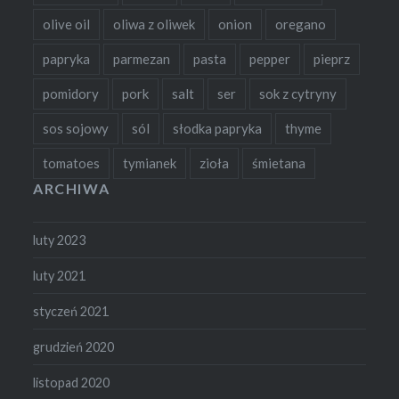
olive oil
oliwa z oliwek
onion
oregano
papryka
parmezan
pasta
pepper
pieprz
pomidory
pork
salt
ser
sok z cytryny
sos sojowy
sól
słodka papryka
thyme
tomatoes
tymianek
zioła
śmietana
ARCHIWA
luty 2023
luty 2021
styczeń 2021
grudzień 2020
listopad 2020