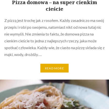
Pizza domowa – na super cienkim
cieście
Z pizzą jest trochę jak z rosołem. Każdy zasadniczo ma swój
przepis i robi po swojemu, natomiast nikt od nowa tutaj nic
nie wymyśli. Nie zmienia to faktu, że domowa pizza na
cienkim cieście to jedna z najlepszych rzeczy, jaka może
spotkać człowieka. Każdy wie, że ciasto na pizzę składa się z
mąki, wody, drożdży….
READ MORE