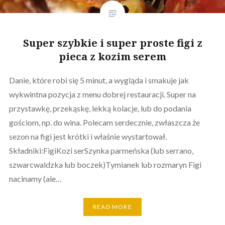
Super szybkie i super proste figi z
pieca z kozim serem
Danie, które robi się 5 minut, a wygląda i smakuje jak
wykwintna pozycja z menu dobrej restauracji. Super na
przystawkę, przekąskę, lekką kolacje, lub do podania
gościom, np. do wina. Polecam serdecznie, zwłaszcza że
sezon na figi jest krótki i właśnie wystartował.
Składniki:FigiKozi serSzynka parmeńska (lub serrano,
szwarcwaldzka lub boczek)Tymianek lub rozmaryn Figi
nacinamy (ale…
READ MORE