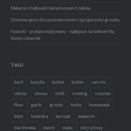
Makaron z halloumi i białym sosem z cukinią
Domowe gnocchi z pysznym sosem z gorgonzolą i gruszką
Faworki – przepis mojej mamy – najlepsze na świecie! Na
tłusty czwartek
TAGI
basil
bazylia
bulion
butter
carrots
cebula
cheese
chilli
cooking
czosnek
flour
garlic
grzyby
herbs
homemade
imbir
kolendra
kurczak
makaron
marchewka
masło
mąka
olej ryżowy