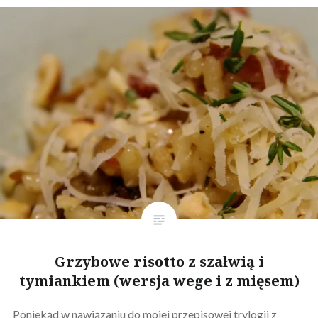
Grzybowe risotto z szałwią i
tymiankiem (wersja wege i z mięsem)
Poniekąd w nawiązaniu do mojej przepisowej trylogii z