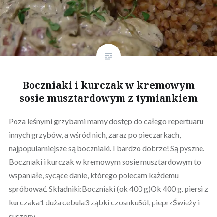
Boczniaki i kurczak w kremowym
sosie musztardowym z tymiankiem
Poza leśnymi grzybami mamy dostęp do całego repertuaru
innych grzybów, a wśród nich, zaraz po pieczarkach,
najpopularniejsze są boczniaki. I bardzo dobrze! Są pyszne.
Boczniaki i kurczak w kremowym sosie musztardowym to
wspaniałe, sycące danie, którego polecam każdemu
spróbować. Składniki:Boczniaki (ok 400 g)Ok 400 g. piersi z
kurczaka1 duża cebula3 ząbki czosnkuSól, pieprzŚwieży i
suszony…