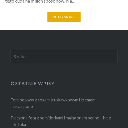
tego cuda na milion sposobów. Na…
READ MORE
Szukaj:
OSTATNIE WPISY
Tort bezowy z sosem truskawkowym i kremem
mascarpone
Pieczona feta z pomidorkami i makaronem penne – hit z
Tik Toka