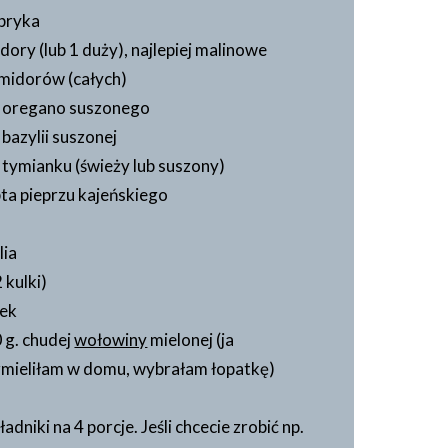
apryka
ory (lub 1 duży), najlepiej malinowe
midorów (całych)
i oregano suszonego
 bazylii suszonej
i tymianku (świeży lub suszony)
ta pieprzu kajeńskiego
lia
 kulki)
wek
 g. chudej
wołowiny
mielonej (ja
zmieliłam w domu, wybrałam łopatkę)
niki na 4 porcje. Jeśli chcecie zrobić np.