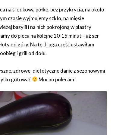
a na środkową półkę, bez przykrycia, na około
tym czasie wyjmujemy szkło, na mięsie
ieżej bazylii i na nich pokrojoną w plastry
amy do pieca na kolejne 10-15 minut – aż ser
 złoty od góry. Na tę drugą część ustawiłam
obieg i grill od dołu.
pyszne, zdrowe, dietetyczne danie z sezonowymi
 tylko gotować
Mocno polecam!