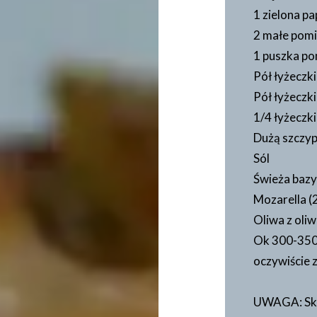
1 zielona p
2 małe pomid
1 puszka po
Pół łyżeczk
Pół łyżeczki
1/4 łyżeczk
Dużą szczyp
Sól
Świeża bazy
Mozarella (2
Oliwa z oli
Ok 300-350
oczywiście 
UWAGA: Skład