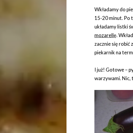
Wkładamy do piec
15-20 minut. Po 
układamy listki św
mozarellę
. Wkład
zacznie się robić
piekarnik na termo
I już! Gotowe – 
warzywami. Nic,