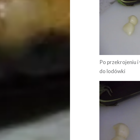
Po przekrojeniu 
do lodówki