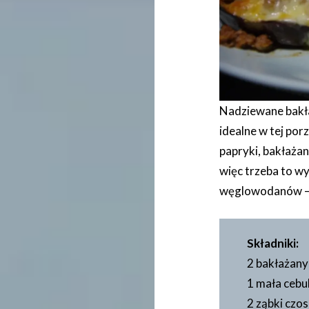
Nadziewane bakła
idealne w tej por
papryki, bakłażan
więc trzeba to wy
węglowodanów –
Składniki:
2 bakłażany
1 mała cebu
2 ząbki czo