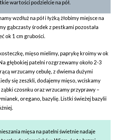
kie wartości podzielcie na pół.
amy wzdłuż na pół i łyżką żłobimy miejsce na
y gąbczasty środek z pestkami pozostała
ć ok 1 cm grubości.
kosteczkę, mięso mielimy, paprykę kroimy w ok
 Na głębokiej patelni rozgrzewamy około 2-3
gorącą wrzucamy cebulę, z dwiema dużymi
Kiedy się zeszkli, dodajemy mięso, wciskamy
 ząbki czosnku oraz wrzucamy przyprawy –
ymianek, oregano, bazylię. Listki świeżej bazylii
źniej.
mieszania mięsa na patelni świetnie nadaje