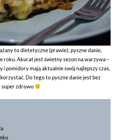
żany to dietetyczne (prawie), pyszne danie,
ze roku. Akurat jest świetny sezon na warzywa –
y i pomidory mają aktualnie swój najlepszy czas,
korzystać. Do tego to pyszne danie jest bez
 super zdrowo
la
snku