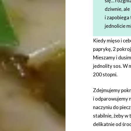
się… rozgni
dziwnie, ale
i zapobiega 
jednolicie m
Kiedy mięso i ce
paprykę, 2 pokro
Mieszamy i dusim
jednolity sos. W
200 stopni.
Zdejmujemy pokry
i odparowujemy n
naczyniu do piec
stabilnie, żeby w 
delikatnie od śro