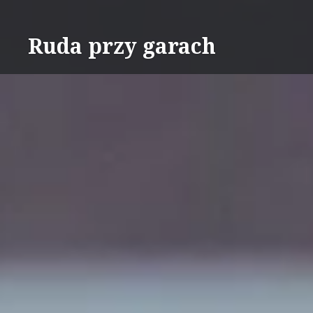
Skip
to
Ruda przy garach
content