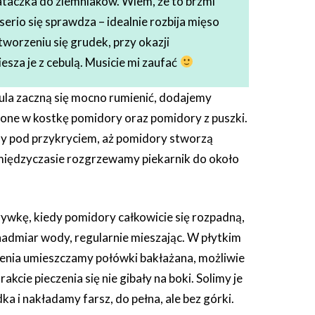
ataczka do ziemniaków. Wiem, że to brzmi
 serio się sprawdza – idealnie rozbija mięso
tworzeniu się grudek, przy okazji
iesza je z cebulą. Musicie mi zaufać
bula zaczną się mocno rumienić, dodajemy
jone w kostkę pomidory oraz pomidory z puszki.
y pod przykryciem, aż pomidory stworzą
 międzyczasie rozgrzewamy piekarnik do około
wkę, kiedy pomidory całkowicie się rozpadną,
admiar wody, regularnie mieszając. W płytkim
zenia umieszczamy połówki bakłażana, możliwie
trakcie pieczenia się nie gibały na boki. Solimy je
dka i nakładamy farsz, do pełna, ale bez górki.