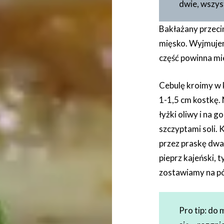
dwie, wszyst
Bakłażany przecin
mięsko. Wyjmujem
część powinna mie
Cebulę kroimy w 
1-1,5 cm kostkę.
łyżki oliwy i na 
szczyptami soli. 
przez praskę dwa
pieprz kajeński, t
zostawiamy na pó
Pro tip: do 