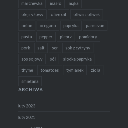
marchewka
masło
mąka
olej ryżowy
olive oil
oliwa z oliwek
onion
oregano
papryka
parmezan
pasta
pepper
pieprz
pomidory
pork
salt
ser
sok z cytryny
sos sojowy
sól
słodka papryka
thyme
tomatoes
tymianek
zioła
śmietana
ARCHIWA
luty 2023
luty 2021