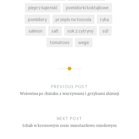
pieprz kajeński
pomidorki koktajlowe
pomidory
przepis na łososia
ryba
salmon
salt
sok z cytryny
sól
tomatoes
wege
Nawigacja
wpisu
PREVIOUS POST
Wołowina po chińsku z warzywami i grzybami shimeji
NEXT POST
Schab w kremowym sosie musztardowo-miodowym