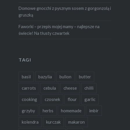
Domowe gnocchi z pysznym sosem z gorgonzolą i
gruszką
Faworki – przepis mojej mamy – najlepsze na
świecie! Na tłusty czwartek
TAGI
basil
bazylia
bulion
butter
carrots
cebula
cheese
chilli
cooking
czosnek
flour
garlic
grzyby
herbs
homemade
imbir
kolendra
kurczak
makaron