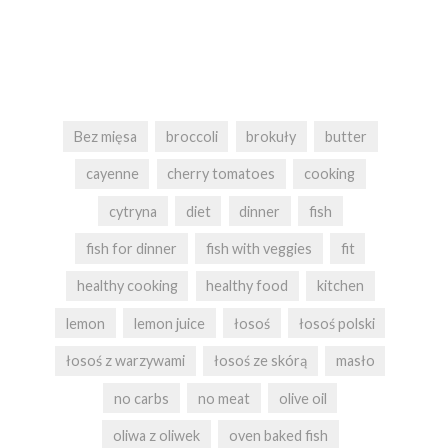
Bez mięsa
broccoli
brokuły
butter
cayenne
cherry tomatoes
cooking
cytryna
diet
dinner
fish
fish for dinner
fish with veggies
fit
healthy cooking
healthy food
kitchen
lemon
lemon juice
łosoś
łosoś polski
łosoś z warzywami
łosoś ze skórą
masło
no carbs
no meat
olive oil
oliwa z oliwek
oven baked fish