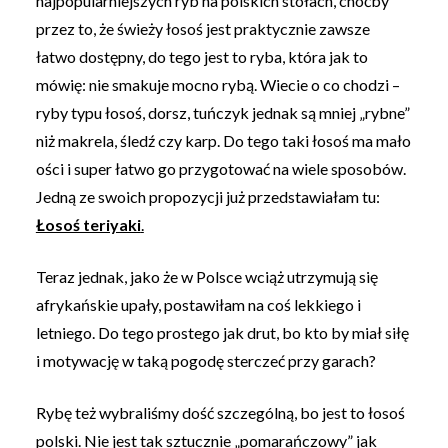
najpopularniejszych ryb na polskich stołach, choćby
przez to, że świeży łosoś jest praktycznie zawsze
łatwo dostępny, do tego jest to ryba, która jak to
mówię: nie smakuje mocno rybą. Wiecie o co chodzi –
ryby typu łosoś, dorsz, tuńczyk jednak są mniej „rybne”
niż makrela, śledź czy karp. Do tego taki łosoś ma mało
ości i super łatwo go przygotować na wiele sposobów.
Jedną ze swoich propozycji już przedstawiałam tu:
Łosoś teriyaki
.
Teraz jednak, jako że w Polsce wciąż utrzymują się
afrykańskie upały, postawiłam na coś lekkiego i
letniego. Do tego prostego jak drut, bo kto by miał siłę
i motywację w taką pogodę sterczeć przy garach?
Rybę też wybraliśmy dość szczególną, bo jest to łosoś
polski. Nie jest tak sztucznie „pomarańczowy” jak