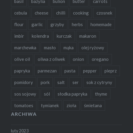
basil
bazylia
bulion
butter
carrots
cebula
cheese
chilli
cooking
czosnek
flour
garlic
grzyby
herbs
homemade
imbir
kolendra
kurczak
makaron
marchewka
masło
mąka
olej ryżowy
olive oil
oliwa z oliwek
onion
oregano
papryka
parmezan
pasta
pepper
pieprz
pomidory
pork
salt
ser
sok z cytryny
sos sojowy
sól
słodka papryka
thyme
tomatoes
tymianek
zioła
śmietana
ARCHIWA
luty 2023