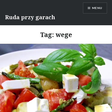
Skip
MENU
to
content
Ruda przy garach
Tag:
wege