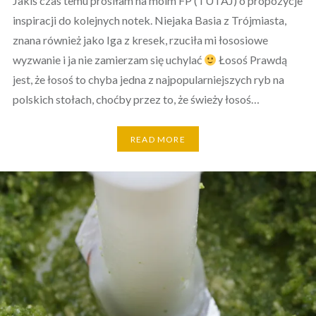
Jakiś czas temu prosiłam na moim FP (TUTAJ) o propozycje
inspiracji do kolejnych notek. Niejaka Basia z Trójmiasta,
znana również jako Iga z kresek, rzuciła mi łososiowe
wyzwanie i ja nie zamierzam się uchylać
Łosoś Prawdą
jest, że łosoś to chyba jedna z najpopularniejszych ryb na
polskich stołach, choćby przez to, że świeży łosoś…
READ MORE