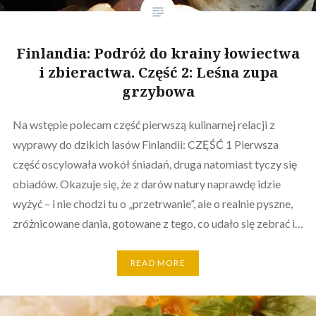
Finlandia: Podróż do krainy łowiectwa
i zbieractwa. Część 2: Leśna zupa
grzybowa
Na wstępie polecam część pierwszą kulinarnej relacji z
wyprawy do dzikich lasów Finlandii: CZĘŚĆ 1 Pierwsza
część oscylowała wokół śniadań, druga natomiast tyczy się
obiadów. Okazuje się, że z darów natury naprawdę idzie
wyżyć – i nie chodzi tu o „przetrwanie”, ale o realnie pyszne,
zróżnicowane dania, gotowane z tego, co udało się zebrać i…
READ MORE