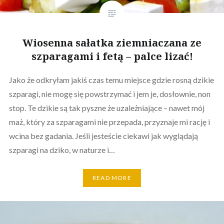
Wiosenna sałatka ziemniaczana ze
szparagami i fetą – palce lizać!
Jako że odkryłam jakiś czas temu miejsce gdzie rosną dzikie
szparagi, nie mogę się powstrzymać i jem je, dosłownie, non
stop. Te dzikie są tak pyszne że uzależniające – nawet mój
maż, który za szparagami nie przepada, przyznaje mi rację i
wcina bez gadania. Jeśli jesteście ciekawi jak wyglądają
szparagi na dziko, w naturze i…
READ MORE