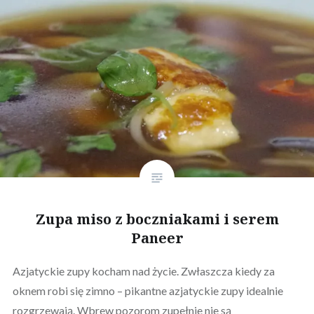
Zupa miso z boczniakami i serem
Paneer
Azjatyckie zupy kocham nad życie. Zwłaszcza kiedy za
oknem robi się zimno – pikantne azjatyckie zupy idealnie
rozgrzewają. Wbrew pozorom zupełnie nie są