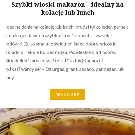
Szybki włoski makaron – idealny na
kolację lub lunch
Idealne danie na kolację lub lunch, brudzi tylko jeden garnek
i można je skleić na szybkości w 15 minut z resztek z
lodówki. Za to smakuje świetnie! Same dobre, włoskie
składniki, lekkie bo bez mięsa. Ps. idealne dla 1 osoby.
Składniki:Czarne oliwki (ok. 10 sztuk)Kapary (1
łyżka)Twardy ser – Dziurgas, grana padano, parmezan lub
inny…
READ MORE