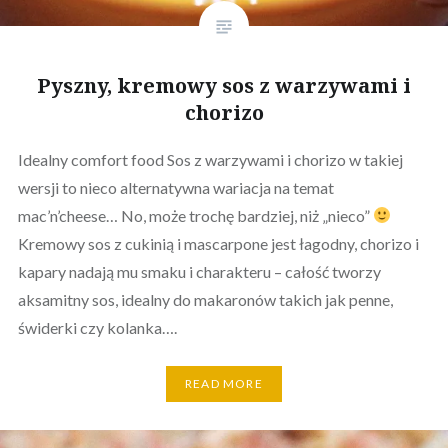
Pyszny, kremowy sos z warzywami i
chorizo
Idealny comfort food Sos z warzywami i chorizo w takiej
wersji to nieco alternatywna wariacja na temat
mac’n’cheese… No, może trochę bardziej, niż „nieco”
Kremowy sos z cukinią i mascarpone jest łagodny, chorizo i
kapary nadają mu smaku i charakteru – całość tworzy
aksamitny sos, idealny do makaronów takich jak penne,
świderki czy kolanka….
READ MORE