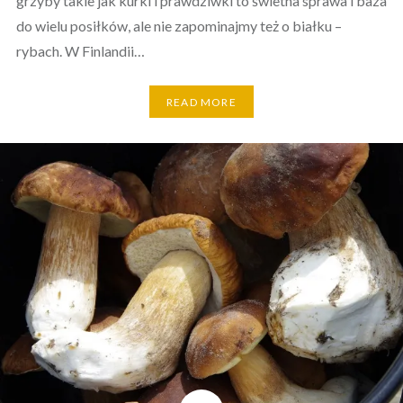
grzyby takie jak kurki i prawdziwki to świetna sprawa i baza
do wielu posiłków, ale nie zapominajmy też o białku –
rybach. W Finlandii…
READ MORE