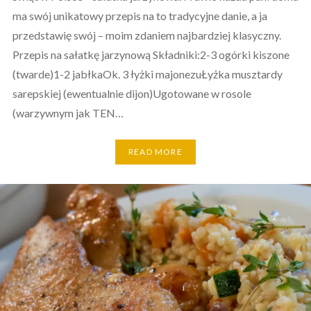
ma swój unikatowy przepis na to tradycyjne danie, a ja
przedstawię swój – moim zdaniem najbardziej klasyczny.
Przepis na sałatkę jarzynową Składniki:2-3 ogórki kiszone
(twarde)1-2 jabłkaOk. 3 łyżki majonezuŁyżka musztardy
sarepskiej (ewentualnie dijon)Ugotowane w rosole
(warzywnym jak TEN…
READ MORE