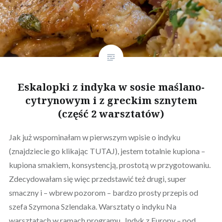
Eskalopki z indyka w sosie maślano-
cytrynowym i z greckim sznytem
(część 2 warsztatów)
Jak już wspominałam w pierwszym wpisie o indyku
(znajdziecie go klikając TUTAJ), jestem totalnie kupiona –
kupiona smakiem, konsystencją, prostotą w przygotowaniu.
Zdecydowałam się więc przedstawić też drugi, super
smaczny i – wbrew pozorom – bardzo prosty przepis od
szefa Szymona Szlendaka. Warsztaty o indyku Na
warsztatach w ramach programu „Indyk z Europy – pod…