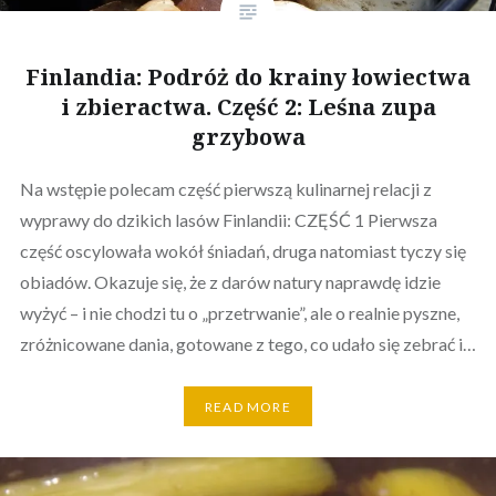
Finlandia: Podróż do krainy łowiectwa
i zbieractwa. Część 2: Leśna zupa
grzybowa
Na wstępie polecam część pierwszą kulinarnej relacji z
wyprawy do dzikich lasów Finlandii: CZĘŚĆ 1 Pierwsza
część oscylowała wokół śniadań, druga natomiast tyczy się
obiadów. Okazuje się, że z darów natury naprawdę idzie
wyżyć – i nie chodzi tu o „przetrwanie”, ale o realnie pyszne,
zróżnicowane dania, gotowane z tego, co udało się zebrać i…
READ MORE