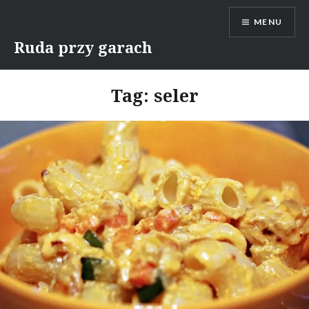
Skip
MENU
to
content
Ruda przy garach
Tag:
seler