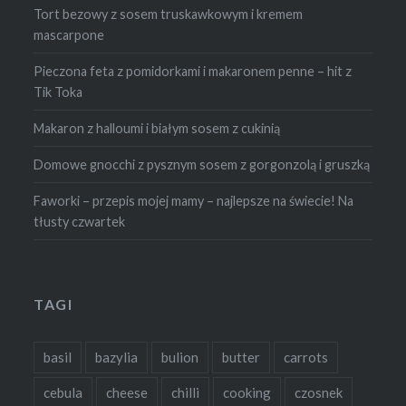
Tort bezowy z sosem truskawkowym i kremem
mascarpone
Pieczona feta z pomidorkami i makaronem penne – hit z
Tik Toka
Makaron z halloumi i białym sosem z cukinią
Domowe gnocchi z pysznym sosem z gorgonzolą i gruszką
Faworki – przepis mojej mamy – najlepsze na świecie! Na
tłusty czwartek
TAGI
basil
bazylia
bulion
butter
carrots
cebula
cheese
chilli
cooking
czosnek