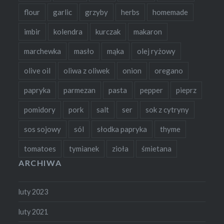
flour
garlic
grzyby
herbs
homemade
imbir
kolendra
kurczak
makaron
marchewka
masło
mąka
olej ryżowy
olive oil
oliwa z oliwek
onion
oregano
papryka
parmezan
pasta
pepper
pieprz
pomidory
pork
salt
ser
sok z cytryny
sos sojowy
sól
słodka papryka
thyme
tomatoes
tymianek
zioła
śmietana
ARCHIWA
luty 2023
luty 2021