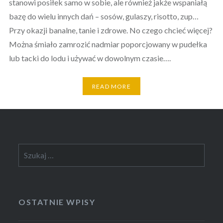
stanowi posiłek samo w sobie, ale również jakże wspaniałą
bazę do wielu innych dań – sosów, gulaszy, risotto, zup…
Przy okazji banalne, tanie i zdrowe. No czego chcieć więcej?
Można śmiało zamrozić nadmiar poporcjowany w pudełka
lub tacki do lodu i używać w dowolnym czasie….
READ MORE
Szukaj:
OSTATNIE WPISY