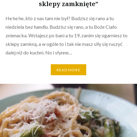
sklepy zamknięte”
He he he, kto z nas tam nie był? Budzisz się rano a tu
niedziela bez handlu. Budzisz się rano, a tu Boże Ciało
znienacka. Wstajesz po bani a tu 19, zanim się ogarniesz to
sklepy zamkną, a w ogóle to i tak nie masz siły się ruszyć
dalej niż do kuchni. No i słynne…
READ MORE