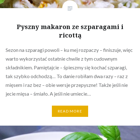
Pyszny makaron ze szparagami i
ricottą
Sezon na szparagi powoli – ku mej rozpaczy – finiszuje, więc
warto wykorzystać ostatnie chwile z tym cudownym
składnikiem. Pamiętajcie – śpieszmy się kochać szparagi,
tak szybko odchodzą… To danie robiłam dwa razy – raz z
mięsem i raz bez – obie wersje przepyszne! Także jeśli nie
jecie mięsa – śmiało. A jeśli nie umiecie…
READ MORE