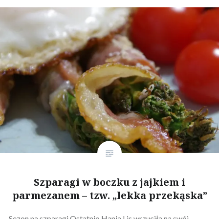
Szparagi w boczku z jajkiem i
parmezanem – tzw. „lekka przekąska”
Sezon na szparagi Ostatnio Hania Lis wrzuciła na swój