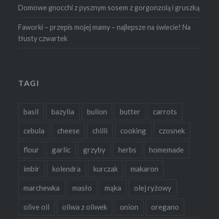
Domowe gnocchi z pysznym sosem z gorgonzolą i gruszką
Faworki – przepis mojej mamy – najlepsze na świecie! Na
tłusty czwartek
TAGI
basil
bazylia
bulion
butter
carrots
cebula
cheese
chilli
cooking
czosnek
flour
garlic
grzyby
herbs
homemade
imbir
kolendra
kurczak
makaron
marchewka
masło
mąka
olej ryżowy
olive oil
oliwa z oliwek
onion
oregano