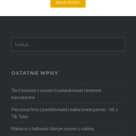
READ MORE
Szukaj:
OSTATNIE WPISY
Tort bezowy z sosem truskawkowym i kremem
mascarpone
Pieczona feta z pomidorkami i makaronem penne – hit z
Tik Toka
Makaron z halloumi i białym sosem z cukinią