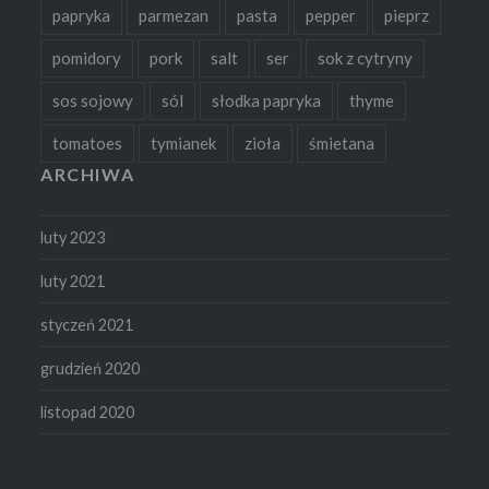
papryka
parmezan
pasta
pepper
pieprz
pomidory
pork
salt
ser
sok z cytryny
sos sojowy
sól
słodka papryka
thyme
tomatoes
tymianek
zioła
śmietana
ARCHIWA
luty 2023
luty 2021
styczeń 2021
grudzień 2020
listopad 2020