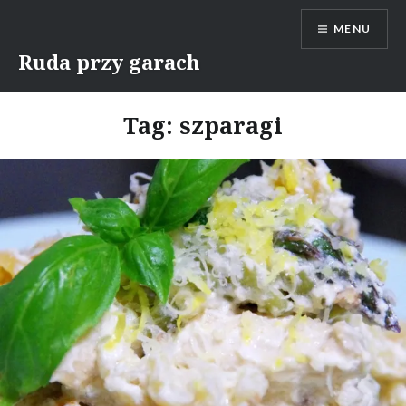
Skip
MENU
to
content
Ruda przy garach
Tag:
szparagi