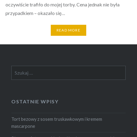
oczywiście trafiło do mojej torby. Cena jednak nie była
przypadkiem – okazało się…
READ MORE
Szukaj:
OSTATNIE WPISY
Tort bezowy z sosem truskawkowym i kremem
mascarpone