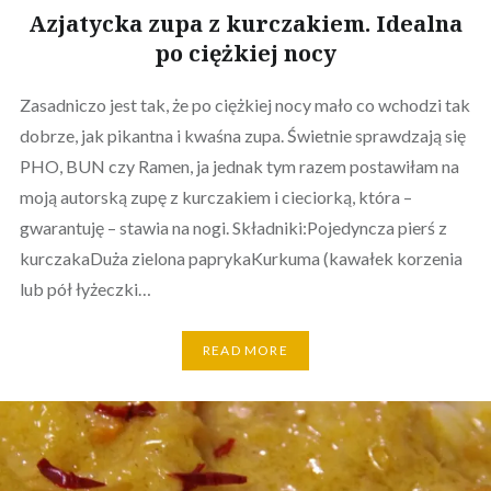
Azjatycka zupa z kurczakiem. Idealna
po ciężkiej nocy
Zasadniczo jest tak, że po ciężkiej nocy mało co wchodzi tak
dobrze, jak pikantna i kwaśna zupa. Świetnie sprawdzają się
PHO, BUN czy Ramen, ja jednak tym razem postawiłam na
moją autorską zupę z kurczakiem i cieciorką, która –
gwarantuję – stawia na nogi. Składniki:Pojedyncza pierś z
kurczakaDuża zielona paprykaKurkuma (kawałek korzenia
lub pół łyżeczki…
READ MORE