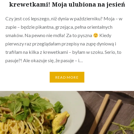
krewetkami! Moja ulubiona na jesień
Czy jest coś lepszego, niż dynia w październiku? Moja – w
zupie – będzie pikantna, grzejąca, pełna orientalnych
smaków. Na pewno nie mdła! Za to pyszna
Kiedy
pierwszy raz przeglądałam przepisy na zupę dyniową i
trafiłam na kilka z krewetkami – byłam w szoku. Serio, to
pasuje?! Ale okazuje się, że pasuje – i…
READ MORE