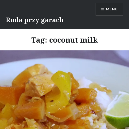
Skip
MENU
to
content
Ruda przy garach
Tag:
coconut milk