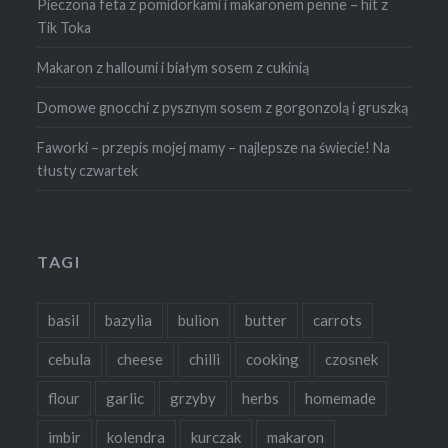
Pieczona feta z pomidorkami i makaronem penne – hit z
Tik Toka
Makaron z halloumi i białym sosem z cukinią
Domowe gnocchi z pysznym sosem z gorgonzolą i gruszką
Faworki – przepis mojej mamy – najlepsze na świecie! Na
tłusty czwartek
TAGI
basil
bazylia
bulion
butter
carrots
cebula
cheese
chilli
cooking
czosnek
flour
garlic
grzyby
herbs
homemade
imbir
kolendra
kurczak
makaron