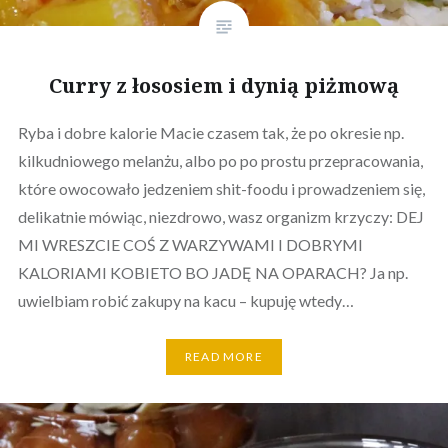
Curry z łososiem i dynią piżmową
Ryba i dobre kalorie Macie czasem tak, że po okresie np.
kilkudniowego melanżu, albo po po prostu przepracowania,
które owocowało jedzeniem shit-foodu i prowadzeniem się,
delikatnie mówiąc, niezdrowo, wasz organizm krzyczy: DEJ
MI WRESZCIE COŚ Z WARZYWAMI I DOBRYMI
KALORIAMI KOBIETO BO JADĘ NA OPARACH? Ja np.
uwielbiam robić zakupy na kacu – kupuję wtedy…
READ MORE