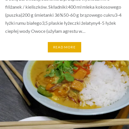
filiżanek / kieliszków. Składniki:400 ml mleka kokosowego
(puszka)200 g śmietanki 36%50-60 g brązowego cukru3-4
łyżki rumu białego3,5 płaskie łyżeczki żelatyny4-5 łyżek
ciepłej wody Owoce (użyłam agrestu w…
READ MORE