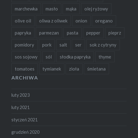
marchewka
masło
mąka
olej ryżowy
olive oil
oliwa z oliwek
onion
oregano
papryka
parmezan
pasta
pepper
pieprz
pomidory
pork
salt
ser
sok z cytryny
sos sojowy
sól
słodka papryka
thyme
tomatoes
tymianek
zioła
śmietana
ARCHIWA
luty 2023
luty 2021
styczeń 2021
grudzień 2020