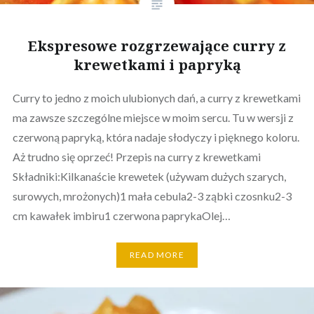
Ekspresowe rozgrzewające curry z
krewetkami i papryką
Curry to jedno z moich ulubionych dań, a curry z krewetkami
ma zawsze szczególne miejsce w moim sercu. Tu w wersji z
czerwoną papryką, która nadaje słodyczy i pięknego koloru.
Aż trudno się oprzeć! Przepis na curry z krewetkami
Składniki:Kilkanaście krewetek (używam dużych szarych,
surowych, mrożonych)1 mała cebula2-3 ząbki czosnku2-3
cm kawałek imbiru1 czerwona paprykaOlej…
READ MORE