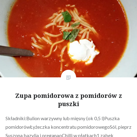
Zupa pomidorowa z pomidorów z
puszki
Składniki:Bulion warzywny lub mięsny (ok 0,5 l)Puszka
pomidorówŁyżeczka koncentratu pomidorowegoSól, pieprz
Suszona bazylia i oreganaoChilli w płatkach1 ząbek