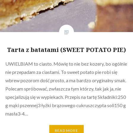
Tarta z batatami (SWEET POTATO PIE)
UWIELBIAM to ciasto. Mówię to nie bez kozery, bo ogólnie
nie przepadam za ciastami. To sweet potato pie robi się
wbrew pozorom dość prosto, a ma bardzo oryginalny smak.
Polecam spróbować, zwłaszcza tym którzy, tak jak ja, nie
specjalizują się w wypiekach. Przepis na tartę Składniki:250
g mąki pszennej3 łyżki brązowego cukruszczypta soli150 g
masła3-4…
READ MORE