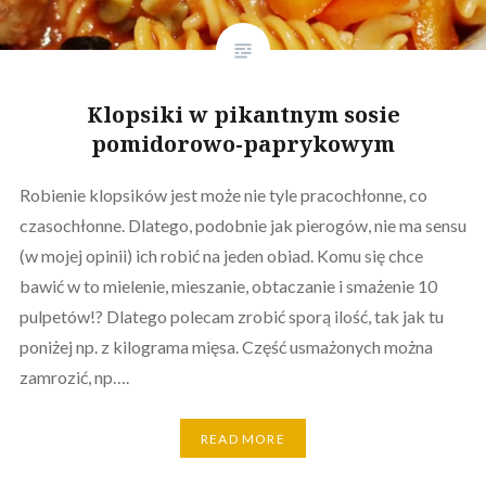
Klopsiki w pikantnym sosie
pomidorowo-paprykowym
Robienie klopsików jest może nie tyle pracochłonne, co
czasochłonne. Dlatego, podobnie jak pierogów, nie ma sensu
(w mojej opinii) ich robić na jeden obiad. Komu się chce
bawić w to mielenie, mieszanie, obtaczanie i smażenie 10
pulpetów!? Dlatego polecam zrobić sporą ilość, tak jak tu
poniżej np. z kilograma mięsa. Część usmażonych można
zamrozić, np….
READ MORE