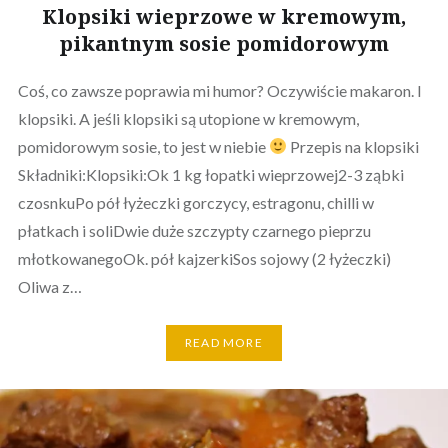
Klopsiki wieprzowe w kremowym,
pikantnym sosie pomidorowym
Coś, co zawsze poprawia mi humor? Oczywiście makaron. I
klopsiki. A jeśli klopsiki są utopione w kremowym,
pomidorowym sosie, to jest w niebie
Przepis na klopsiki
Składniki:Klopsiki:Ok 1 kg łopatki wieprzowej2-3 ząbki
czosnkuPo pół łyżeczki gorczycy, estragonu, chilli w
płatkach i soliDwie duże szczypty czarnego pieprzu
młotkowanegoOk. pół kajzerkiSos sojowy (2 łyżeczki)
Oliwa z…
READ MORE