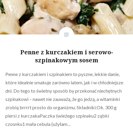
Penne z kurczakiem i serowo-
szpinakowym sosem
Penne z kurczakiem i szpinakiem to pyszne, lekkie danie,
które idealnie smakuje zarówno latem, jak i w chłodniejsze
dni. Do tego to świetny sposób by przekonać niechętnych
szpinakowi – nawet nie zauważą, że go jedzą, a witaminki
zrobią brrrrt prosto do organizmu. Składniki:Ok. 300 g
piersi z kurczakaPaczka świeżego szpinaku2 ząbki
czosnku1 mała cebula (użyłam…