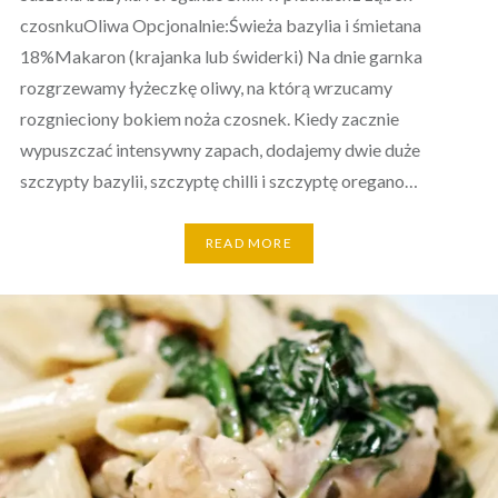
czosnkuOliwa Opcjonalnie:Świeża bazylia i śmietana
18%Makaron (krajanka lub świderki) Na dnie garnka
rozgrzewamy łyżeczkę oliwy, na którą wrzucamy
rozgnieciony bokiem noża czosnek. Kiedy zacznie
wypuszczać intensywny zapach, dodajemy dwie duże
szczypty bazylii, szczyptę chilli i szczyptę oregano…
READ MORE