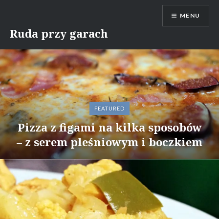
Skip
MENU
to
content
Ruda przy garach
FEATURED
Pizza domowa – na super cienkim
Pizza z figami na kilka sposobów
Pizza z kurkami i tymiankiem +
Pizza z cukinią i czerwoną cebulą
– z serem pleśniowym i boczkiem
pizza klasyczna z salami
cieście