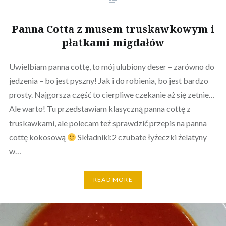
Panna Cotta z musem truskawkowym i
płatkami migdałów
Uwielbiam panna cottę, to mój ulubiony deser – zarówno do
jedzenia – bo jest pyszny! Jak i do robienia, bo jest bardzo
prosty. Najgorsza część to cierpliwe czekanie aż się zetnie…
Ale warto! Tu przedstawiam klasyczną panna cottę z
truskawkami, ale polecam też sprawdzić przepis na panna
cottę kokosową
Składniki:2 czubate łyżeczki żelatyny
w…
READ MORE