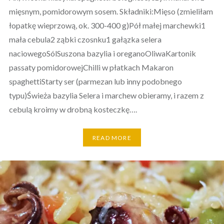
mięsnym, pomidorowym sosem. Składniki:Mięso (zmieliłam
łopatkę wieprzową, ok. 300-400 g)Pół małej marchewki1
mała cebula2 ząbki czosnku1 gałązka selera
naciowegoSólSuszona bazylia i oreganoOliwaKartonik
passaty pomidorowejChilli w płatkach Makaron
spaghettiStarty ser (parmezan lub inny podobnego
typu)Świeża bazylia Selera i marchew obieramy, i razem z
cebulą kroimy w drobną kosteczkę….
READ MORE